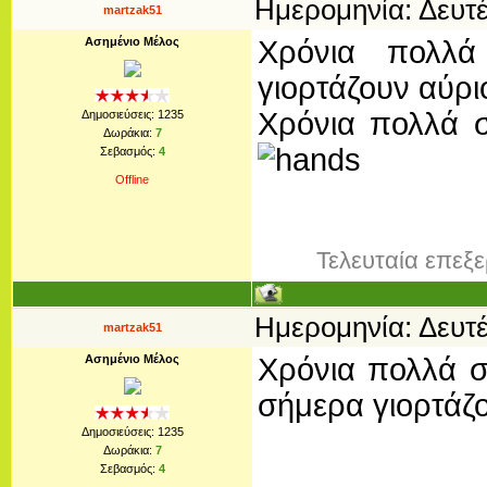
Ημερομηνία: Δευτέ
martzak51
Ασημένιο Μέλος
Χρόνια πολλά
γιορτάζουν αύρι
Χρόνια πολλά σ
Δημοσιεύσεις:
1235
Δωράκια:
7
Σεβασμός:
4
Offline
Τελευταία επεξ
Ημερομηνία: Δευτέ
martzak51
Ασημένιο Μέλος
Χρόνια πολλά σ
σήμερα γιορτάζουν
Δημοσιεύσεις:
1235
Δωράκια:
7
Σεβασμός:
4