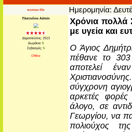
Ημερομηνία: Δευτέ
woman-life
Πλατινένιο Admin
Χρόνια πολλά 
με υγεία και ευ
Δημοσιεύσεις:
2513
Δωράκια:
6
Ο Άγιος Δημήτρι
Σεβασμός:
5
πέθανε το 303
Offline
αποτελεί έν
Χριστιανοσύνης.
σύγχρονη αγιογ
αρκετές φορές
άλογο, σε αντι
Γεωργίου, να πα
πολιούχος τη