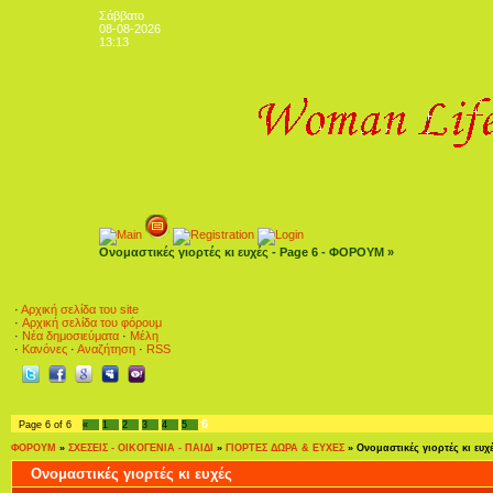
Σάββατο
08-08-2026
13:13
Ονομαστικές γιορτές κι ευχές - Page 6 - ΦΟΡΟΥΜ »
·
Αρχική σελίδα του site
·
Αρχική σελίδα του φόρουμ
·
Νέα δημοσιεύματα
·
Μέλη
·
Κανόνες
·
Αναζήτηση
·
RSS
6
Page
6
of
6
«
1
2
3
4
5
ΦΟΡΟΥΜ
»
ΣΧΕΣΕΙΣ - ΟΙΚΟΓΕΝΙΑ - ΠΑΙΔΙ
»
ΓΙΟΡΤΕΣ ΔΩΡΑ & ΕΥΧΕΣ
»
Ονομαστικές γιορτές κι ευχ
Ονομαστικές γιορτές κι ευχές