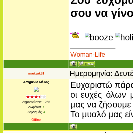
σου να γίν
Woman-Life
Ημερομηνία: Δευτέ
martzak51
Ασημένιο Μέλος
Eυχαριστώ πάρα 
οι ευχές όλων 
μας να ζήσουμε έ
Δημοσιεύσεις:
1235
Δωράκια:
7
Το μυαλό μας είν
Σεβασμός:
4
Offline