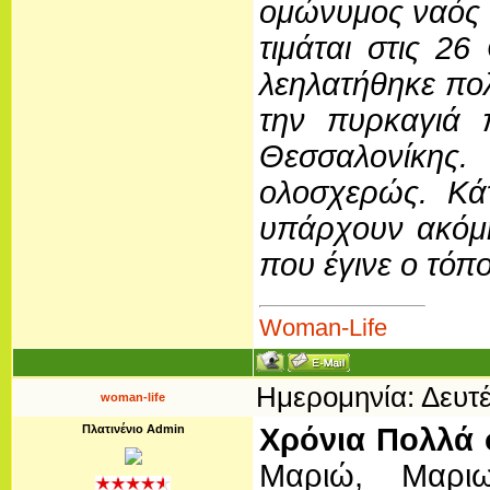
ομώνυμος ναός 
τιμάται στις 2
λεηλατήθηκε πολ
την πυρκαγιά 
Θεσσαλονίκης
ολοσχερώς. Κά
υπάρχουν ακόμη
που έγινε ο τόπ
Woman-Life
Ημερομηνία: Δευτέ
woman-life
Πλατινένιο Admin
Χρόνια Πολλά 
Μαριώ, Μαριω