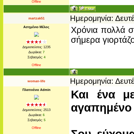
Offline
Ημερομηνία: Δευτέ
martzak51
Ασημένιο Μέλος
Χρόνια πολλά σ
σήμερα γιορτάζουν
Δημοσιεύσεις:
1235
Δωράκια:
7
Σεβασμός:
4
Offline
Ημερομηνία: Δευτέ
woman-life
Πλατινένιο Admin
Και ένα 
αγαπημένο
Δημοσιεύσεις:
2513
Δωράκια:
6
Σεβασμός:
5
Offline
Σου εύχομα