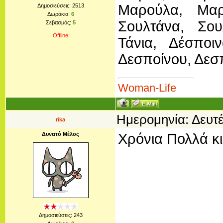
Μαρούλα, Μαρ
Δημοσιεύσεις:
2513
Δωράκια:
6
Σουλτάνα, Σου
Σεβασμός:
5
Offline
Τάνια, Δέσποι
Δεσποίνου, Δεσ
Woman-Life
Ημερομηνία: Δευτέ
rika
Δυνατό Μέλος
Χρόνια Πολλά κι
Δημοσιεύσεις:
243