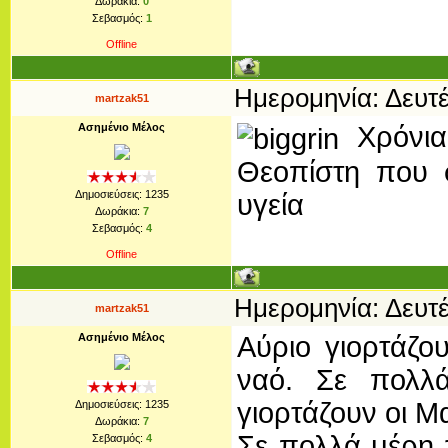
Δωράκια:
0
Σεβασμός:
1
Offline
Ημερομηνία: Δευτέ
martzak51
Ασημένιο Μέλος
Xρόνια
Θεοπίστη που 
Δημοσιεύσεις:
1235
υγεία
Δωράκια:
7
Σεβασμός:
4
Offline
Ημερομηνία: Δευτέ
martzak51
Ασημένιο Μέλος
Αύριο γιορτάζο
ναό. Σε πολλ
γιορτάζουν οι Μα
Δημοσιεύσεις:
1235
Δωράκια:
7
Σε πολλά μέρη 
Σεβασμός:
4