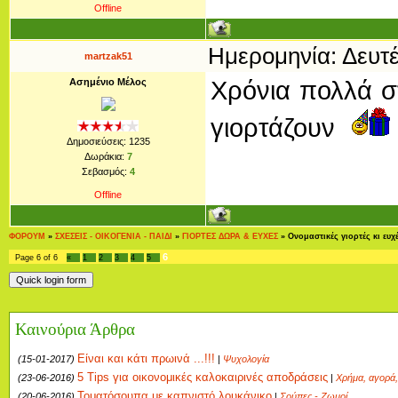
Offline
Ημερομηνία: Δευτέ
martzak51
Ασημένιο Μέλος
Χρόνια πολλά σ
γιορτάζουν
Δημοσιεύσεις:
1235
Δωράκια:
7
Σεβασμός:
4
Offline
ΦΟΡΟΥΜ
»
ΣΧΕΣΕΙΣ - ΟΙΚΟΓΕΝΙΑ - ΠΑΙΔΙ
»
ΓΙΟΡΤΕΣ ΔΩΡΑ & ΕΥΧΕΣ
»
Ονομαστικές γιορτές κι ευχ
6
Page
6
of
6
«
1
2
3
4
5
Καινούρια Άρθρα
Είναι και κάτι πρωινά ...!!!
(15-01-2017)
|
Ψυχολογία
5 Tips για οικονομικές καλοκαιρινές αποδράσεις
(23-06-2016)
|
Χρήμα, αγορά,
Τοματόσουπα με καπνιστό λουκάνικο
(20-06-2016)
|
Σούπες - Ζωμοί