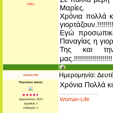
Offline
Μαρίες.
Χρόνια πολλά κ
γιορτάζουν.!!!!!!
Εγώ προσωπικά
Παναγίας η γιο
Της και τη
μας.!!!!!!!!!!!!!!!!!!
Ημερομηνία: Δευτέ
woman-life
Πλατινένιο Admin
Χρόνια Πολλά κι
Woman-Life
Δημοσιεύσεις:
2513
Δωράκια:
6
Σεβασμός:
5