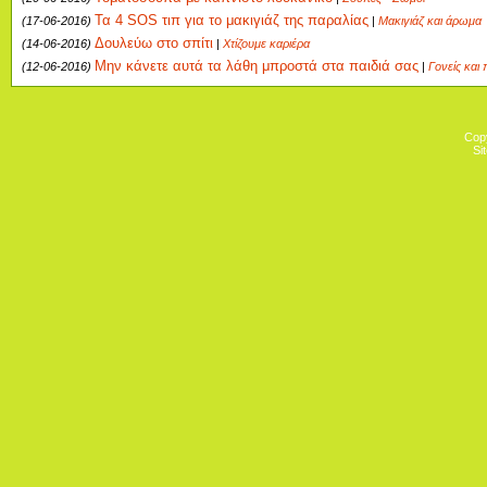
Τα 4 SOS τιπ για το μακιγιάζ της παραλίας
(17-06-2016)
|
Μακιγιάζ και άρωμα
Δουλεύω στο σπίτι
(14-06-2016)
|
Χτίζουμε καριέρα
Μην κάνετε αυτά τα λάθη μπροστά στα παιδιά σας
(12-06-2016)
|
Γονείς και 
Cop
Si