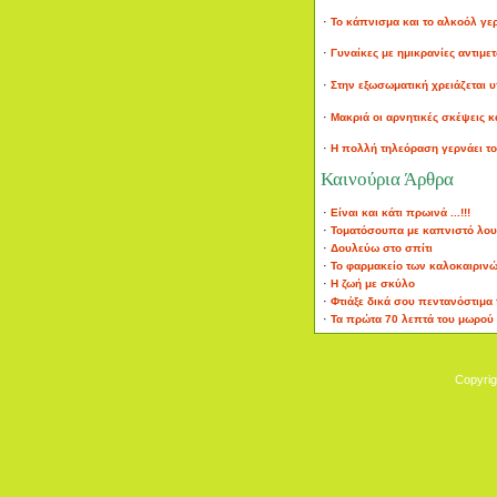
·
Το κάπνισμα και το αλκοόλ γερ
·
Γυναίκες με ημικρανίες αντιμετ
·
Στην εξωσωματική χρειάζεται 
·
Μακριά οι αρνητικές σκέψεις και
·
Η πολλή τηλεόραση γερνάει τ
Καινούρια Άρθρα
·
Είναι και κάτι πρωινά ...!!!
·
Τοματόσουπα με καπνιστό λου
·
Δουλεύω στο σπίτι
·
Το φαρμακείο των καλοκαιρινών
·
Η ζωή με σκύλο
·
Φτιάξε δικά σου πεντανόστιμα f
·
Τα πρώτα 70 λεπτά του μωρού 
Copyri