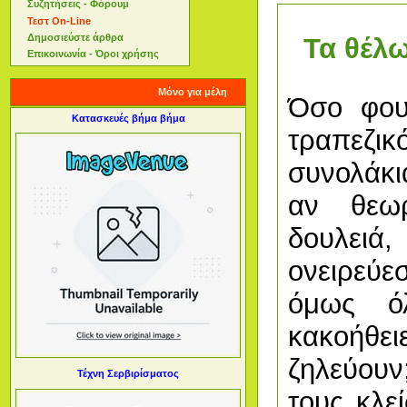
Συζητήσεις - Φόρουμ
Τεστ On-Line
Δημοσιεύστε άρθρα
Τα θέλω
Επικοινωνία - Όροι χρήσης
Μόνο για μέλη
Όσο φου
Κατασκευές βήμα βήμα
τραπεζικ
συνολάκι
αν θεωρ
δουλε
ονειρεύε
όμως ό
κακοήθ
ζηλεύουν
Τέχνη Σερβιρίσματος
τους κλεί