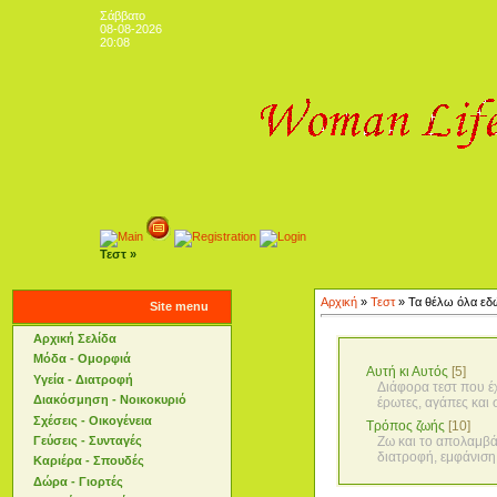
Σάββατο
08-08-2026
20:08
Τεστ »
Αρχική
»
Τεστ
» Τα θέλω όλα εδώ
Site menu
Αρχική Σελίδα
Μόδα - Ομορφιά
Αυτή κι Αυτός
[5]
Υγεία - Διατροφή
Διάφορα τεστ που έ
Διακόσμηση - Νοικοκυριό
έρωτες, αγάπες και 
Σχέσεις - Οικογένεια
Τρόπος ζωής
[10]
Γεύσεις - Συνταγές
Ζω και το απολαμβάν
διατροφή, εμφάνιση κ
Καριέρα - Σπουδές
Δώρα - Γιορτές