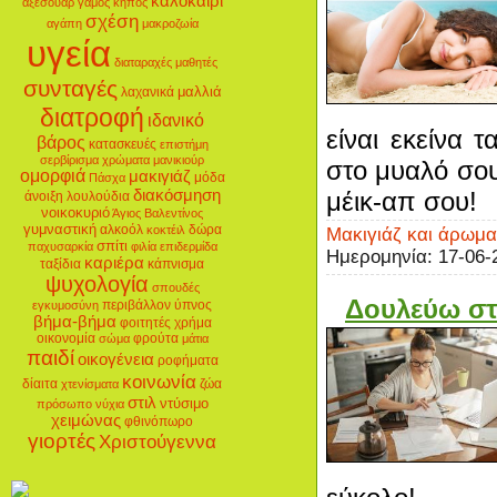
καλοκαίρι
αξεσουάρ
γάμος
κήπος
σχέση
αγάπη
μακροζωία
υγεία
διαταραχές
μαθητές
συνταγές
μαλλιά
λαχανικά
διατροφή
ιδανικό
είναι εκείνα 
βάρος
κατασκευές
επιστήμη
σερβίρισμα
χρώματα
μανικιούρ
στο μυαλό σου
ομορφιά
μακιγιάζ
μόδα
Πάσχα
μέικ-απ σου!
διακόσμηση
άνοιξη
λουλούδια
νοικοκυριό
Άγιος Βαλεντίνος
γυμναστική
αλκοόλ
δώρα
κοκτέιλ
Μακιγιάζ και άρωμα
σπίτι
παχυσαρκία
φιλία
επιδερμίδα
Ημερομηνία:
17-06-
καριέρα
ταξίδια
κάπνισμα
ψυχολογία
σπουδές
Δουλεύω στ
περιβάλλον
ύπνος
εγκυμοσύνη
βήμα-βήμα
φοιτητές
χρήμα
οικονομία
φρούτα
σώμα
μάτια
παιδί
οικογένεια
ροφήματα
κοινωνία
δίαιτα
ζώα
χτενίσματα
στιλ
ντύσιμο
πρόσωπο
νύχια
χειμώνας
φθινόπωρο
γιορτές
Χριστούγεννα