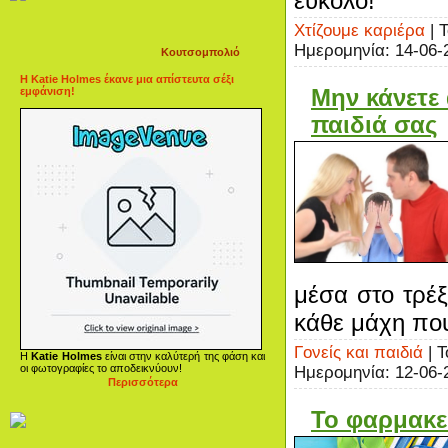
εύκολο!
Χτίζουμε καριέρα
| 
Ημερομηνία:
14-06-
Κουτσομπολιό
Η Katie Holmes έκανε μια απίστευτα σέξι
Μην κάνετε
εμφάνιση!
παιδιά σας
μέσα στο τρέξ
κάθε μάχη που 
Γονείς και παιδιά
| Τ
Η
Katie Holmes
είναι στην καλύτερή της φάση και
οι φωτογραφίες το αποδεικνύουν!
Ημερομηνία:
12-06-
Περισσότερα
Το φαρμακε