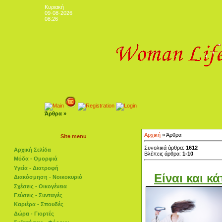
Κυριακή
09-08-2026
08:26
Άρθρα »
Αρχική
» Άρθρα
Site menu
Συνολικά άρθρα:
1612
Αρχική Σελίδα
Βλέπεις άρθρα:
1-10
Μόδα - Ομορφιά
Υγεία - Διατροφή
Είναι και κά
Διακόσμηση - Νοικοκυριό
Σχέσεις - Οικογένεια
Γεύσεις - Συνταγές
Καριέρα - Σπουδές
Δώρα - Γιορτές