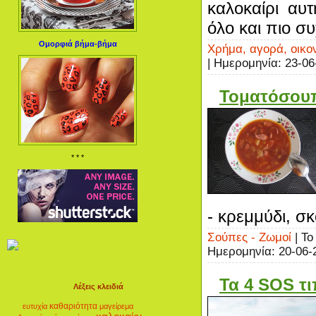
καλοκαίρι αυ
όλο και πιο σ
Ομορφιά βήμα-βήμα
Χρήμα, αγορά, οικο
| Ημερομηνία:
23-06
Τοματόσουπ
* * *
- κρεμμύδι, σκ
Σούπες - Ζωμοί
| Το
Ημερομηνία:
20-06-
Τα 4 SOS τι
Λέξεις κλειδιά
καθαριότητα
ευτυχία
μαγείρεμα