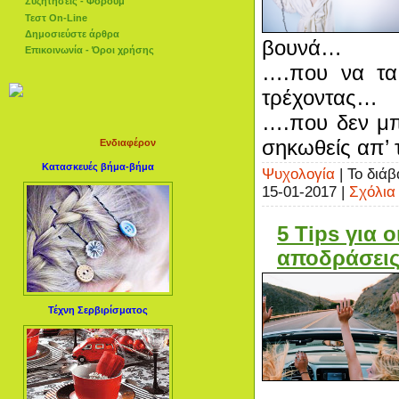
Συζητήσεις - Φόρουμ
Τεστ On-Line
Δημοσιεύστε άρθρα
βουνά…
Επικοινωνία - Όροι χρήσης
….που να τα
τρέχοντας…
….που δεν μπ
σηκωθείς απ’ 
Ενδιαφέρον
Κατασκευές βήμα-βήμα
Ψυχολογία
| Το διά
15-01-2017
|
Σχόλια 
5 Tips για 
αποδράσει
Τέχνη Σερβιρίσματος