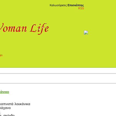
Καλωσόρισες
Επισκέπτης
RSS
άνικο
. καπνιστά λουκάνικα
 λάχανο
ς
ι, σκόρδο .....