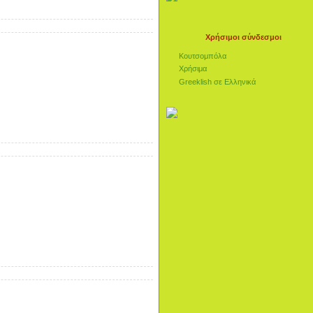
Χρήσιμοι σύνδεσμοι
Κουτσομπόλα
Χρήσιμα
Greeklish σε Ελληνικά