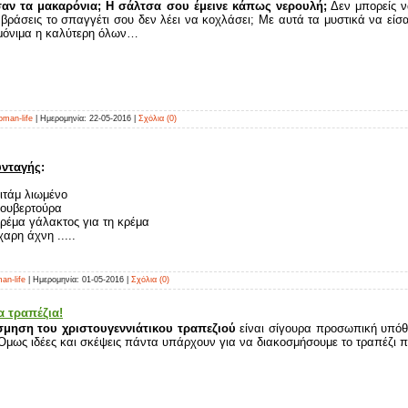
ν τα μακαρόνια; Η σάλτσα σου έμεινε κάπως νερουλή;
Δεν μπορείς να
 βράσεις το σπαγγέτι σου δεν λέει να κοχλάσει; Με αυτά τα μυστικά να εί
 μόνιμα η καλύτερη όλων…
man-life
| Ημερομηνία:
22-05-2016
|
Σχόλια (0)
υνταγής
:
βιτάμ λιωμένο
κουβερτούρα
κρέμα γάλακτος για τη κρέμα
χαρη άχνη .....
an-life
| Ημερομηνία:
01-05-2016
|
Σχόλια (0)
α τραπέζια!
σμηση του χριστουγεννιάτικου τραπεζιού
είναι σίγουρα προσωπική υπόθε
Όμως ιδέες και σκέψεις πάντα υπάρχουν για να διακοσμήσουμε το τραπέζι πο