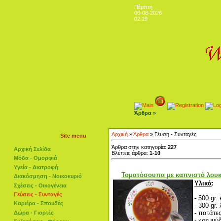
Πέμπτη
06-08-2026
02:19
Άρθρα »
Αρχική
»
Άρθρα
» Γέυση - Συνταγές
Site menu
Άρθρα στην κατηγορία:
227
Αρχική Σελίδα
Βλέπεις άρθρα:
1-10
Μόδα - Ομορφιά
Υγεία - Διατροφή
Τοματόσουπα με καπνιστό λουκ
Διακόσμηση - Νοικοκυριό
Υλικά
:
Σχέσεις - Οικογένεια
Γεύσεις - Συνταγές
- 500 gr
Καριέρα - Σπουδές
- 300 gr.
- πατάτε
Δώρα - Γιορτές
- κρεμμύδ