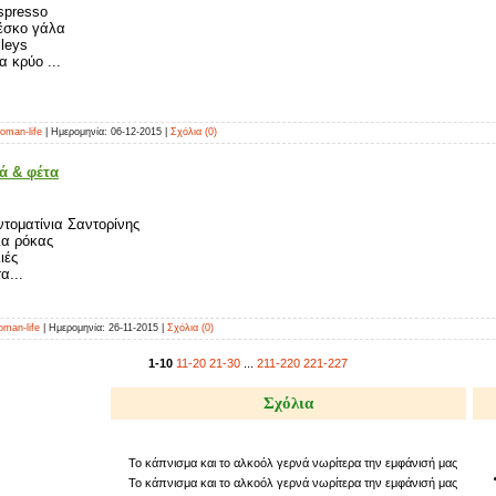
spresso
έσκο γάλα
ileys
 κρύο ...
oman-life
| Ημερομηνία:
06-12-2015
|
Σχόλια (0)
ιά & φέτα
ντοματίνια Σαντορίνης
λα ρόκας
ιές
α...
man-life
| Ημερομηνία:
26-11-2015
|
Σχόλια (0)
1-10
11-20
21-30
...
211-220
221-227
Σχόλια
Το κάπνισμα και το αλκοόλ γερνά νωρίτερα την εμφάνισή μας
Το κάπνισμα και το αλκοόλ γερνά νωρίτερα την εμφάνισή μας