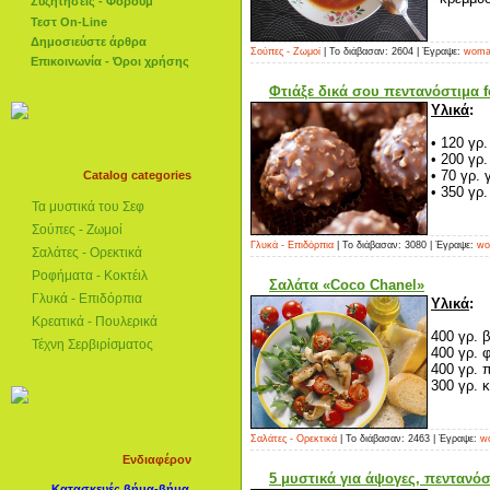
Συζητήσεις - Φόρουμ
Τεστ On-Line
Δημοσιεύστε άρθρα
Σούπες - Ζωμοί
| Το διάβασαν: 2604 | Έγραψε:
woman
Επικοινωνία - Όροι χρήσης
Φτιάξε δικά σου πεντανόστιμα f
Υλικά
:
• 120 γρ
• 200 γρ.
• 70 γρ.
Catalog categories
• 350 γρ
Τα μυστικά του Σεφ
Σούπες - Ζωμοί
Γλυκά - Επιδόρπια
| Το διάβασαν: 3080 | Έγραψε:
wo
Σαλάτες - Ορεκτικά
Ροφήματα - Κοκτέιλ
Σαλάτα «Coco Chanel»
Γλυκά - Επιδόρπια
Υλικά
:
Κρεατικά - Πουλερικά
400 γρ. 
Τέχνη Σερβιρίσματος
400 γρ. 
400 γρ. 
300 γρ. κ
Σαλάτες - Ορεκτικά
| Το διάβασαν: 2463 | Έγραψε:
wo
Ενδιαφέρον
5 μυστικά για άψογες, πεντανό
Κατασκευές βήμα-βήμα