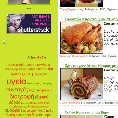
* * *
Τέχνη Σερβιρίσματος
| Το διάβασαν: 1780 | Έγραψε:
Γαλοπούλα Χριστουγεννιάτικη 
Συστατι
1 γαλοπο
1 κρεμμύ
1/2 φλιτζ
500 γρ. κι
Κρεατικά - Πουλερικά
| Το διάβασαν: 1366 | Έγραψε:
Λέξεις κλειδιά
καθαριότητα
ευτυχία
μαγείρεμα
Χριστουγεννιάτικος Κορμός με 
καλοκαίρι
αξεσουάρ
γάμος
κήπος
Συστατι
σχέση
αγάπη
μακροζωία
4 αυγά
υγεία
125 γρ. 
διαταραχές
μαθητές
75 γρ. αγ
συνταγές
30 γρ. Βο
μαλλιά
λαχανικά
διατροφή
ιδανικό
βάρος
κατασκευές
επιστήμη
Γλυκά - Επιδόρπια
| Το διάβασαν: 1541 | Έγραψε:
wo
σερβίρισμα
χρώματα
μανικιούρ
ομορφιά
μακιγιάζ
μόδα
Πάσχα
Coffee Nouveau βήμα βήμα
διακόσμηση
άνοιξη
λουλούδια
Υλικά
: