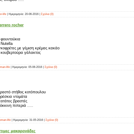
-life
| Ημερομηνία:
20-06-2016
|
Σχόλια (0)
errero rocher
. φουντούκια
 Νutella
 γκοφρέτες με γέμιση κρέμας κακάο
. κουβερτούρα γάλακτος
man-life
| Ημερομηνία:
05-06-2016
|
Σχόλια (0)
βραστό στήθος κοτόπουλου
φρέσκια ντομάτα
πατάτες βραστές
όκκινη πιπεριά .....
man-life
| Ημερομηνία:
31-05-2016
|
Σχόλια (0)
στιμες μακαρονάδες