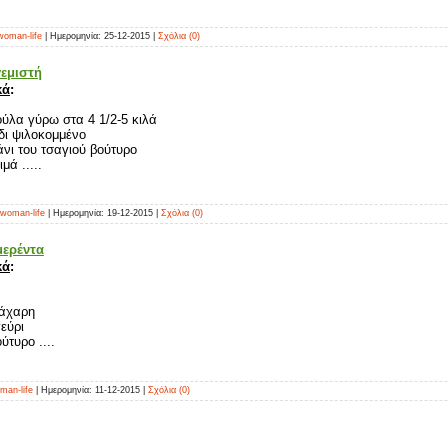
woman-life
| Ημερομηνία:
25-12-2015
|
Σχόλια (0)
γεμιστή
κά
:
ύλα γύρω στα 4 1/2-5 κιλά
δι ψιλοκομμένο
άνι του τσαγιού βούτυρο
μά .....
woman-life
| Ημερομηνία:
19-12-2015
|
Σχόλια (0)
μερέντα
κά
:
ζάχαρη
εύρι
ύτυρο ....
man-life
| Ημερομηνία:
11-12-2015
|
Σχόλια (0)