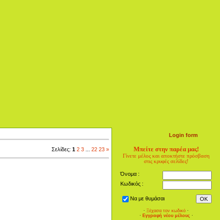
Login form
Μπείτε στην παρέα μας!
Σελίδες:
1
2
3
...
22
23
»
Γίνετε μέλος και αποκτήστε πρόσβαση
στις κρυφές σελίδες!
Όνομα :
Κωδικός :
Να με θυμάσαι
·
Ξέχασα τον κωδικό
·
·
Εγγραφή νέου μέλους
·