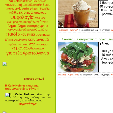
νοικοκυριό
Άγιος Βαλεντίνος
1 δόση e
γυμναστική
αλκοόλ
δώρα
κοκτέιλ
40 γρ φρ
σπίτι
παχυσαρκία
φιλία
επιδερμίδα
30 ml Ba
καριέρα
ταξίδια
κάπνισμα
Αφρόγαλα
ψυχολογία
σπουδές
περιβάλλον
ύπνος
εγκυμοσύνη
βήμα-βήμα
φοιτητές
χρήμα
οικονομία
φρούτα
σώμα
μάτια
Ροφήματα - Κοκτέιλ
| Το διάβασαν: 1227 | Έγραψε:
w
παιδί
οικογένεια
ροφήματα
κοινωνία
Σαλάτα με ντοματάκια, ρόκα, ελ
δίαιτα
ζώα
χτενίσματα
Υλικά
:
στιλ
ντύσιμο
πρόσωπο
νύχια
χειμώνας
φθινόπωρο
· 100 γρ 
γιορτές
Χριστούγεννα
· 10 φύλ
· Λίγες ελ
· Τυρί φέτ
Σαλάτες - Ορεκτικά
| Το διάβασαν: 1040 | Έγραψε:
wo
Κουτσομπολιό
Η Katie Holmes έκανε μια
απίστευτα σέξι εμφάνιση!
Η
Katie Holmes
είναι στην
καλύτερή της φάση και οι
φωτογραφίες το αποδεικνύουν!
Περισσότερα