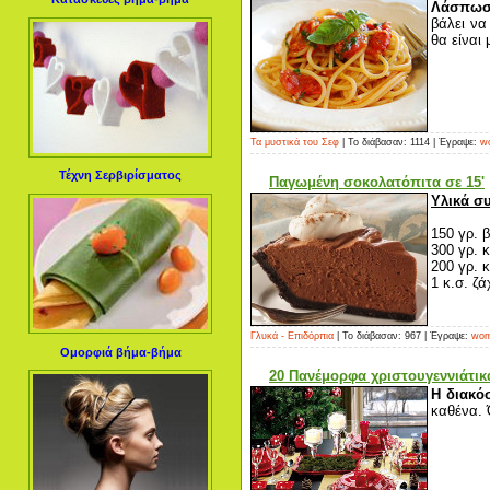
Λάσπωσα
βάλει να
θα είναι
Τα μυστικά του Σεφ
| Το διάβασαν: 1114 | Έγραψε:
wo
Τέχνη Σερβιρίσματος
Παγωμένη σοκολατόπιτα σε 15'
Υλικά σ
150 γρ. 
300 γρ. 
200 γρ. 
1 κ.σ. ζά
Γλυκά - Επιδόρπια
| Το διάβασαν: 967 | Έγραψε:
wom
Ομορφιά βήμα-βήμα
20 Πανέμορφα χριστουγεννιάτικ
Η διακό
καθένα. 