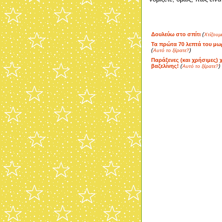
Δουλεύω στο σπίτι
(
Χτίζουμ
Τα πρώτα 70 λεπτά του μω
(
)
Αυτό το ξέρατε?
Παράξενες (και χρήσιμες) 
βαζελίνης!
(
)
Αυτό το ξέρατε?