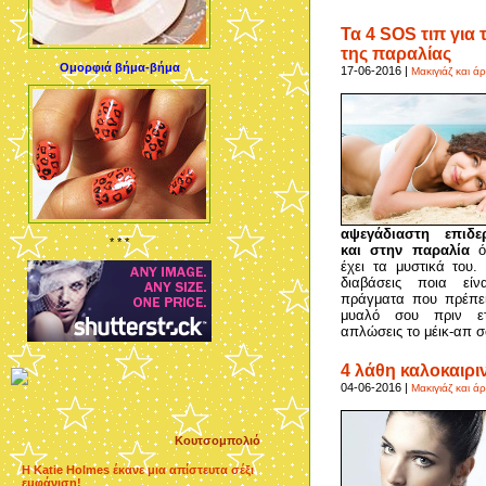
Τα 4 SOS τιπ για 
της παραλίας
Ομορφιά βήμα-βήμα
17-06-2016 |
Μακιγιάζ και 
αψεγάδιαστη επιδε
* * *
και στην παραλία
ό
έχει τα μυστικά του
διαβάσεις ποια είν
πράγματα που πρέπει
μυαλό σου πριν ετ
απλώσεις το μέικ-απ σ
4 λάθη καλοκαιρι
04-06-2016 |
Μακιγιάζ και 
Κουτσομπολιό
Η Katie Holmes έκανε μια απίστευτα σέξι
εμφάνιση!