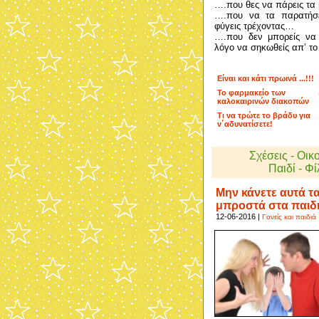
….που θες να πάρεις τ
….που να τα παρατήσε
φύγεις τρέχοντας…
….που δεν μπορείς να 
λόγο να σηκωθείς απ’ το
Είναι και κάτι πρωινά ...!!!
Το φαρμακείο των
καλοκαιρινών διακοπών
Τι να τρώτε το βράδυ για
ν΄αδυνατίσετε!
Σχέσεις - Οικ
Παιδί - Φί
Μην κάνετε αυτά τ
μπροστά στα παιδ
12-06-2016 |
Γονείς και παιδιά