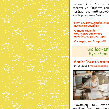
πάντα. Αυτό δεν πειρ
πρέπει να θυμάστε είν
τρέξιμο της καθημεριν
κάθε μάχη που δίνετε...
Γιατί δεν καταλαβαίνουν οι
άντρες τις γυναίκες
Οδηγός σωστής
συμπεριφοράς στους
ανθρώπους με αναπηρία
Ο γιατρός του δρόμου!!!
Καριέρα - Σ
Εγκυκλοπαί
Δουλεύω στο σπίτι
14-06-2016 |
Χτίζουμε καριέρα
"θαλπωρή του σπιτι
νομίζετε, όμως, πως είνα