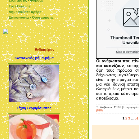
Συζητήσεις - Φόρουμ
Τεστ On-Line
Δημοσιεύστε άρθρα
Επικοινωνία - Όροι χρήσης
Ενδιαφέρον
Κατασκευές βήμα-βήμα
Οι άνθρωποι που πίν
και καπνίζουν
, επίση
όψη τους πρόωρα ση
δείχνοντας μεγαλύτερη
είναι στην πραγματικ
μια νέα δανική επιστ
ελαφριά έως μέτρια κ
και το αραιό κάπνισμα
αποτέλεσμα.
Το διάβασαν: 11161 | Ημερομηνία
Τέχνη Σερβιρίσματος
(828)
1
2
3
...
51