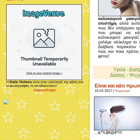
καλοκαιρινό μακιγι
επιστήμη
αλλά αυτό 
πως δεν υπάρχουν ορ
που μπορεί να κά
καλοκαιρινό μακιγι
χαλάμε ολόκληρο το
Διάβασε παρακάτω γ
πώς και ποια πρέπει
φέτος!
Υγεία - Δια
Δίαιτες - Ψυχ
Η
Katie Holmes
είναι στην καλύτερή της φάση και
Είναι και κάτι πρωινά
οι φωτογραφίες το αποδεικνύουν!
Περισσότερα
15-01-2017 |
Ψυχολογία
...&*%$#@#^!!!