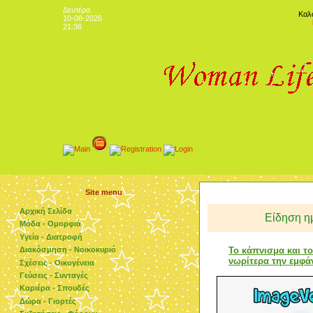
Δευτέρα
Καλ
10-08-2026
21:36
Site menu
Αρχική Σελίδα
Είδηση η
Μόδα - Ομορφιά
Υγεία - Διατροφή
Το κάπνισμα και τ
Διακόσμηση - Νοικοκυριό
νωρίτερα την εμφά
Σχέσεις - Οικογένεια
Γεύσεις - Συνταγές
Καριέρα - Σπουδές
Δώρα - Γιορτές