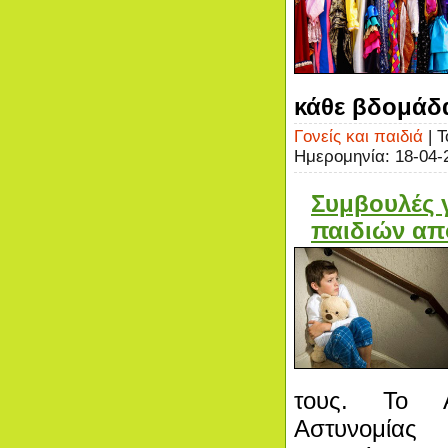
κάθε βδομάδ
Γονείς και παιδιά
| Τ
Ημερομηνία:
18-04-
Συμβουλές 
παιδιών απ
τους. Το Α
Αστυνομία