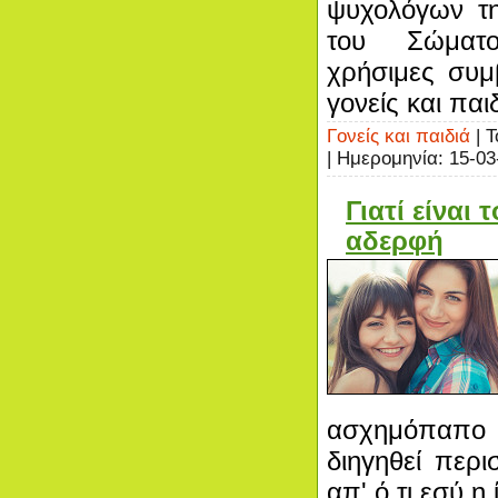
ψυχολόγων τη
του Σώματο
χρήσιμες συμ
γονείς και παιδ
Γονείς και παιδιά
| Τ
| Ημερομηνία:
15-03
Γιατί είναι
αδερφή
ασχημόπαπο
διηγηθεί περι
απ' ό,τι εσύ η 