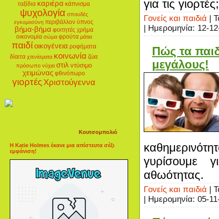
για τις γιορτές;
καριέρα
ταξίδια
κάπνισμα
ψυχολογία
σπουδές
Γονείς και παιδιά
| Τ
περιβάλλον
ύπνος
εγκυμοσύνη
| Ημερομηνία:
12-12
βήμα-βήμα
φοιτητές
χρήμα
οικονομία
φρούτα
σώμα
μάτια
παιδί
οικογένεια
ροφήματα
Πώς τα παι
κοινωνία
δίαιτα
ζώα
χτενίσματα
μεγάλους!
στιλ
ντύσιμο
πρόσωπο
νύχια
χειμώνας
φθινόπωρο
γιορτές
Χριστούγεννα
Κουτσομπολιό
καθημερινότη
Η Katie Holmes έκανε μια απίστευτα σέξι
εμφάνιση!
γυρίσουμε γ
αθωότητας.
Γονείς και παιδιά
| Τ
| Ημερομηνία:
05-11