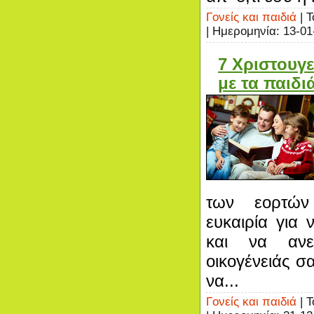
Γονείς και παιδιά
| Τ
| Ημερομηνία:
13-01
7 Χριστουγε
με τα παιδι
των εορτών
ευκαιρία για 
και να ανε
οικογένειάς σ
να...
Γονείς και παιδιά
| Τ