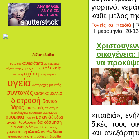
γιορτινό, γεμ
κάθε μέλος της
Γονείς και παιδιά
| Τ
| Ημερομηνία:
20-12
Χριστούγεν
οικογένεια
Λέξεις κλειδιά
να προκύψο
καθαριότητα
ευτυχία
μαγείρεμα
καλοκαίρι
αξεσουάρ
γάμος
κήπος
σχέση
αγάπη
μακροζωία
υγεία
διαταραχές
μαθητές
συνταγές
μαλλιά
λαχανικά
διατροφή
ιδανικό
βάρος
κατασκευές
επιστήμη
σερβίρισμα
χρώματα
μανικιούρ
«παιδιά», ενή
ομορφιά
μακιγιάζ
μόδα
Πάσχα
δικές τους οι
διακόσμηση
άνοιξη
λουλούδια
νοικοκυριό
Άγιος Βαλεντίνος
και ανεξάρτη
γυμναστική
αλκοόλ
δώρα
κοκτέιλ
σπίτι
παχυσαρκία
φιλία
επιδερμίδα