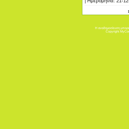
| Ημερομηνία:
21-12
Η αναδημοσίευση μπορεί
Copyright MyCo