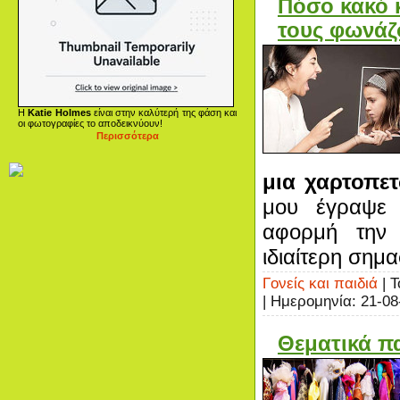
Πόσο κακό 
τους φωνάζ
Η
Katie Holmes
είναι στην καλύτερή της φάση και
οι φωτογραφίες το αποδεικνύουν!
Περισσότερα
μια χαρτοπετ
μου έγραψε
αφορμή την 
ιδιαίτερη σημα
Γονείς και παιδιά
| Τ
| Ημερομηνία:
21-08
Θεματικά πα