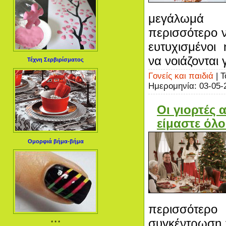
μεγάλωμά 
περισσότερο ν
ευτυχισμένοι
να νοιάζονται 
Τέχνη Σερβιρίσματος
Γονείς και παιδιά
| Τ
Ημερομηνία:
03-05-
Οι γιορτές 
είμαστε όλο
Ομορφιά βήμα-βήμα
περισσότε
συγκέντρωση τ
* * *