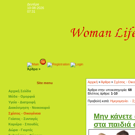
Δευτέρα
10-08-2026
07:31
Άρθρα »
Αρχική
»
Άρθρα
»
Σχέσεις - Οικο
Site menu
Άρθρα στην υποκατηγορία:
68
Αρχική Σελίδα
Βλέπεις άρθρα:
1-10
Μόδα - Ομορφιά
Προβολή κατά:
Ημερομηνία
·
Σ
Υγεία - Διατροφή
Διακόσμηση - Νοικοκυριό
Σχέσεις - Οικογένεια
Μην κάνετε
Γεύσεις - Συνταγές
στα παιδιά 
Καριέρα - Σπουδές
Δώρα - Γιορτές