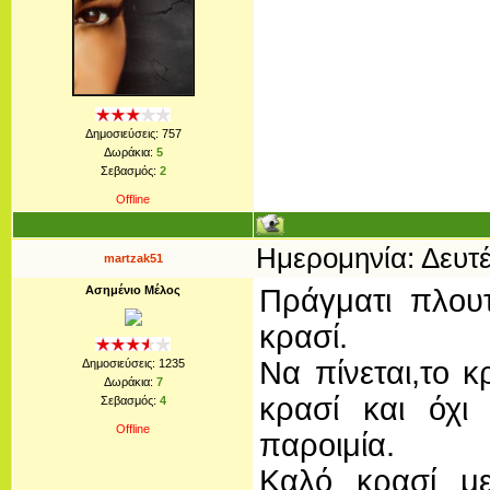
Δημοσιεύσεις:
757
Δωράκια:
5
Σεβασμός:
2
Offline
Ημερομηνία: Δευτέ
martzak51
Ασημένιο Μέλος
Πράγματι πλουτ
κρασί.
Να πίνεται,το κ
Δημοσιεύσεις:
1235
Δωράκια:
7
κρασί και όχι
Σεβασμός:
4
Offline
παροιμία.
Καλό κρασί με