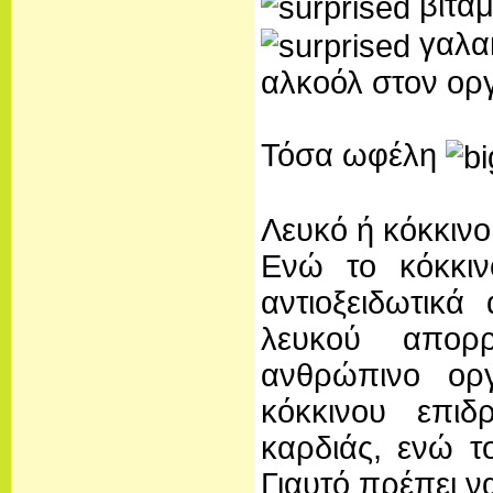
βιταμ
γαλακ
αλκοόλ στον ορ
Τόσα ωφέλη
Λευκό ή κόκκινο
Ενώ το κόκκιν
αντιοξειδωτικά
λευκού απορ
ανθρώπινο οργ
κόκκινου επιδ
καρδιάς, ενώ τ
Γιαυτό πρέπει ν