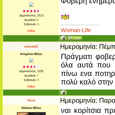
Φοβερή ενημέρω
Δημοσιεύσεις:
2513
Δωράκια:
6
Σεβασμός:
5
Woman-Life
Offline
Ημερομηνία: Πέμπτ
martzak51
Ασημένιο Μέλος
Πράγματι φοβερ
όλα αυτά που μ
πίνω ενα ποτηρ
Δημοσιεύσεις:
1235
Δωράκια:
7
πολύ καλό στην 
Σεβασμός:
4
Offline
Ημερομηνία: Παρασ
Ρανια
Χάλκινο Μέλος
ναι κορίτσια π