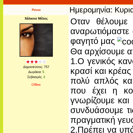
Ημερομηνία: Κυρια
Ρανια
Χάλκινο Μέλος
Οταν θέλουμε 
αναρωτιόμαστε 
φαγητό μας
Θα αρχίσουμε α
1.Ο γενικός καν
Δημοσιεύσεις:
757
κρασί και κρέας
Δωράκια:
5
Σεβασμός:
2
πολύ απλός κα
Offline
που έχει η κο
γνωρίζουμε και
συνδυάσουμε τι
πραγματική γευσ
2.Πρέπει να υπά