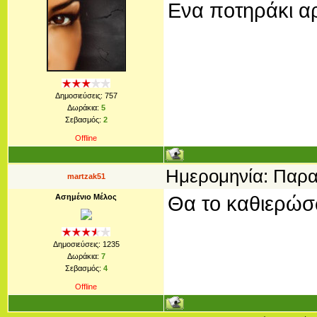
Ενα ποτηράκι α
Δημοσιεύσεις:
757
Δωράκια:
5
Σεβασμός:
2
Offline
Ημερομηνία: Παρασ
martzak51
Ασημένιο Μέλος
Θα το καθιερώσω..
Δημοσιεύσεις:
1235
Δωράκια:
7
Σεβασμός:
4
Offline