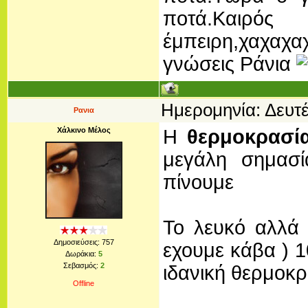
ποτά.Καιρό
έμπειρη,χαχαχα
γνώσεις Ράνια
Ημερομηνία: Δευτέ
Ρανια
Χάλκινο Μέλος
Η
θερμοκρασί
μεγάλη σημασί
πίνουμε
Το λευκό αλλά 
Δημοσιεύσεις:
757
εχουμε κάβα ) 1
Δωράκια:
5
Σεβασμός:
2
ιδανική θερμοκρ
Offline