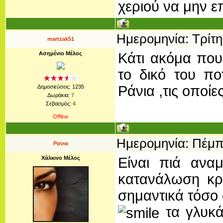
χεριού να μην ε
Ημερομηνία: Τρίτη
martzak51
Ασημένιο Μέλος
Κάτι ακόμα που 
το δικό του ποτ
Ράνια ,τις οποί
Δημοσιεύσεις:
1235
Δωράκια:
7
Σεβασμός:
4
Offline
Ημερομηνία: Πέμπτ
Ρανια
Χάλκινο Μέλος
Είναι πιά αναμ
κατανάλωση κρ
σημαντικά τόσο 
τα γλυκά