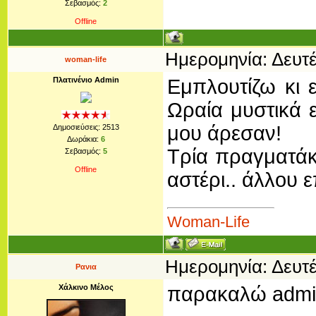
Σεβασμός:
2
Offline
Ημερομηνία: Δευτέ
woman-life
Πλατινένιο Admin
Εμπλουτίζω κι ε
Ωραία μυστικά ε
μου άρεσαν!
Δημοσιεύσεις:
2513
Δωράκια:
6
Τρία πραγματάκι
Σεβασμός:
5
Offline
αστέρι.. άλλου 
Woman-Life
Ημερομηνία: Δευτέ
Ρανια
Χάλκινο Μέλος
παρακαλώ adm