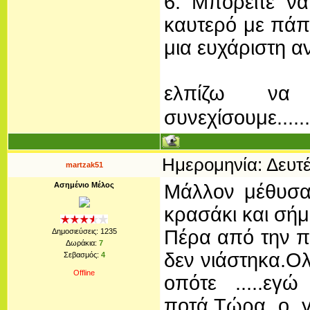
6. Μπορείτε ν
καυτερό με πάπ
μια ευχάριστη α
ελπίζω ν
συνεχίσουμε........
Ημερομηνία: Δευτέ
martzak51
Ασημένιο Μέλος
Μάλλον μέθυσα.
κρασάκι και σήμ
Πέρα από την π
Δημοσιεύσεις:
1235
Δωράκια:
7
δεν νιάστηκα.Ολ
Σεβασμός:
4
Offline
οπότε .....ε
ποτά.Τώρα ο γ