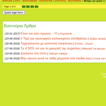
ΦΟΡΟΥΜ
»
ΣΠΙΤΙ - ΔΙΑΚΟΣΜΗΣΗ - ΝΟΙΚΟΚΥΡΑ
»
ΣΥΝΤΑΓΕΣ - ΜΑΓΕΙΡΕΜΑ
»
Μιλάμε για κρασί
(τ
1
Page
1
of
4
2
3
4
»
Καινούρια Άρθρα
Είναι και κάτι πρωινά ...!!!
(15-01-2017)
|
Ψυχολογία
5 Tips για οικονομικές καλοκαιρινές αποδράσεις
(23-06-2016)
|
Χρήμα, αγορά,
Τοματόσουπα με καπνιστό λουκάνικο
(20-06-2016)
|
Σούπες - Ζωμοί
Τα 4 SOS τιπ για το μακιγιάζ της παραλίας
(17-06-2016)
|
Μακιγιάζ και άρωμα
Δουλεύω στο σπίτι
(14-06-2016)
|
Χτίζουμε καριέρα
Μην κάνετε αυτά τα λάθη μπροστά στα παιδιά σας
(12-06-2016)
|
Γονείς και 
Cop
Si