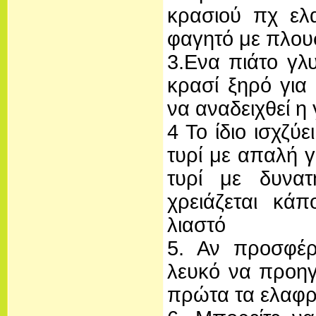
κρασιού πχ ελ
φαγητό με πλου
3.Ενα πιάτο γλ
κρασί ξηρό για
να αναδειχθεί η
4 Το ίδιο ισχζύ
τυρί με απαλή γ
τυρί με δυνα
χρειάζεται κά
λιαστό
5. Αν προσφέρ
λευκό να προηγε
πρώτα τα ελαφρύ