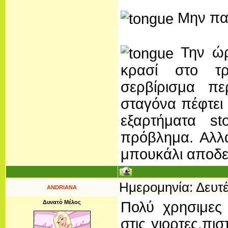
Μην παρ
Την ώρα
κρασί στο τρ
σερβίρισμα πε
σταγόνα πέφτει
εξαρτήματα s
πρόβλημα. Αλλ
μπουκάλι αποδε
Ημερομηνία: Δευτέ
ANDRIANA
Δυνατό Μέλος
Πολύ χρησιμες
στις γιορτες,πι