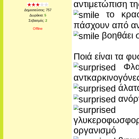
αντιμετώπιση τη
Δημοσιεύσεις:
757
το κρασ
Δωράκια:
5
Σεβασμός:
2
πάσχουν από αν
Offline
βοηθάει σ
Ποιά είναι τα φυ
Φλαβ
αντκαρκινογόνε
άλατα
ανόργ
γλυ
γλυκεροφωσφ
οργανισμό