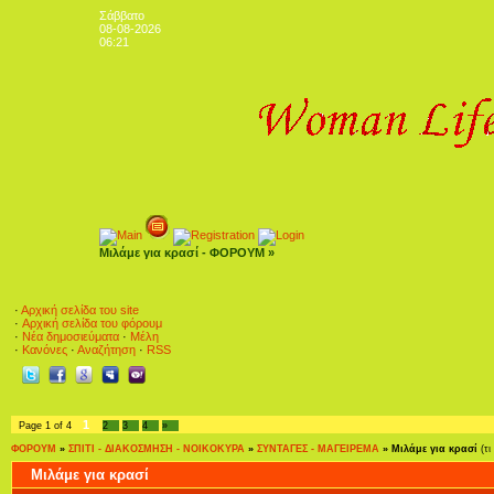
Σάββατο
08-08-2026
06:21
Μιλάμε για κρασί - ΦΟΡΟΥΜ »
·
Αρχική σελίδα του site
·
Αρχική σελίδα του φόρουμ
·
Νέα δημοσιεύματα
·
Μέλη
·
Κανόνες
·
Αναζήτηση
·
RSS
1
Page
1
of
4
2
3
4
»
ΦΟΡΟΥΜ
»
ΣΠΙΤΙ - ΔΙΑΚΟΣΜΗΣΗ - ΝΟΙΚΟΚΥΡΑ
»
ΣΥΝΤΑΓΕΣ - ΜΑΓΕΙΡΕΜΑ
»
Μιλάμε για κρασί
(τ
Μιλάμε για κρασί