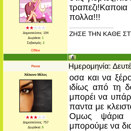
τραπεζι!Καποια
πολλα!!!
ΖΗΣΕ ΤΗΝ ΚΑΘΕ ΣΤΙ
Δημοσιεύσεις:
194
Δωράκια:
1
Σεβασμός:
2
Offline
Ημερομηνία: Δευτέ
Ρανια
Χάλκινο Μέλος
οσα και να ξέρο
ιδίως από τη δ
μπορέι να υπάρ
παντα με κλειστ
Ομως ψάρια 
Δημοσιεύσεις:
757
μπορούμε να δια
Δωράκια:
5