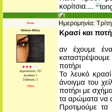
κορίτσια....
Ημερομηνία: Τρίτη
Ρανια
Χάλκινο Μέλος
Κρασί και ποτή
αν έχουμε έν
καταστρέψουμε
ποτήρι
Δημοσιεύσεις:
757
Το λευκό κρασί
Δωράκια:
5
Σεβασμός:
2
άνοιγμα του χεί
Offline
ποτήρι με σχήμα
τα αρώματα να 
Προτιμούμε τα