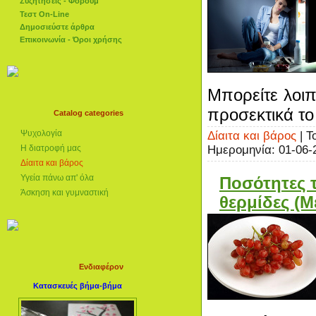
Συζητήσεις - Φόρουμ
Τεστ On-Line
Δημοσιεύστε άρθρα
Επικοινωνία - Όροι χρήσης
Μπορείτε λοιπ
προσεκτικά το
Catalog categories
Ψυχολογία
Δίαιτα και βάρος
| Τ
Ημερομηνία:
01-06-
Η διατροφή μας
Δίαιτα και βάρος
Υγεία πάνω απ' όλα
Ποσότητες 
Άσκηση και γυμναστική
θερμίδες (Μ
Ενδιαφέρον
Κατασκευές βήμα-βήμα