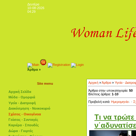
Δευτέρα
10-08-2026
04:29
Άρθρα »
Αρχική
»
Άρθρα
»
Υγεία - Διατρο
Site menu
Άρθρα στην υποκατηγορία:
50
Αρχική Σελίδα
Βλέπεις άρθρα:
1-10
Μόδα - Ομορφιά
Προβολή κατά:
Ημερομηνία
·
Σ
Υγεία - Διατροφή
Διακόσμηση - Νοικοκυριό
Σχέσεις - Οικογένεια
Τι να τρώτε
Γεύσεις - Συνταγές
ν΄αδυνατίσε
Καριέρα - Σπουδές
Δώρα - Γιορτές