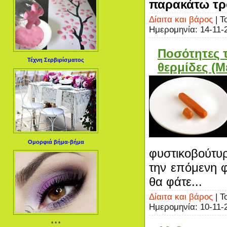
παρακάτω τρό
Δίαιτα και βάρος
| Τ
Ημερομηνία:
14-11-
Ποσότητες 
Τέχνη Σερβιρίσματος
θερμίδες (Μ
Ομορφιά βήμα-βήμα
φυστικοβούτυρ
την επόμενη 
θα φάτε...
Δίαιτα και βάρος
| Τ
Ημερομηνία:
10-11-
* * *