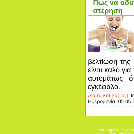
Πως να αδυ
στέρηση
βελτίωση της 
είναι καλό για
αυτομάτως ότ
εγκέφαλο.
Δίαιτα και βάρος
| Τ
Ημερομηνία:
05-05-
Η αναδημοσίευση μπορεί
Copyright MyCo