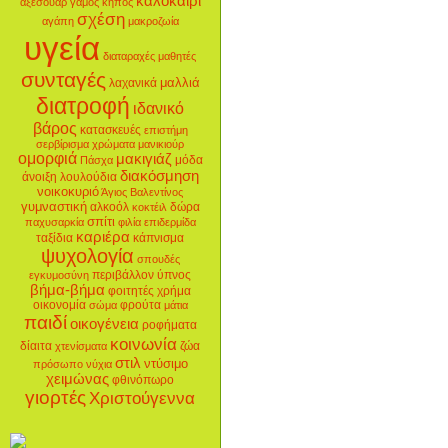
καλοκαίρι
αξεσουάρ
γάμος
κήπος
σχέση
αγάπη
μακροζωία
υγεία
διαταραχές
μαθητές
συνταγές
μαλλιά
λαχανικά
διατροφή
ιδανικό
βάρος
κατασκευές
επιστήμη
σερβίρισμα
χρώματα
μανικιούρ
ομορφιά
μακιγιάζ
μόδα
Πάσχα
διακόσμηση
άνοιξη
λουλούδια
νοικοκυριό
Άγιος Βαλεντίνος
γυμναστική
αλκοόλ
δώρα
κοκτέιλ
σπίτι
παχυσαρκία
φιλία
επιδερμίδα
καριέρα
ταξίδια
κάπνισμα
ψυχολογία
σπουδές
περιβάλλον
ύπνος
εγκυμοσύνη
βήμα-βήμα
φοιτητές
χρήμα
οικονομία
φρούτα
σώμα
μάτια
παιδί
οικογένεια
ροφήματα
κοινωνία
δίαιτα
ζώα
χτενίσματα
στιλ
ντύσιμο
πρόσωπο
νύχια
χειμώνας
φθινόπωρο
γιορτές
Χριστούγεννα