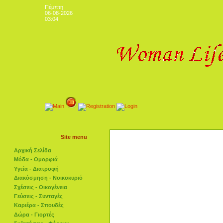
Πέμπτη
06-08-2026
03:04
Site menu
Αρχική Σελίδα
Μόδα - Ομορφιά
Υγεία - Διατροφή
Διακόσμηση - Νοικοκυριό
Σχέσεις - Οικογένεια
Γεύσεις - Συνταγές
Καριέρα - Σπουδές
Δώρα - Γιορτές