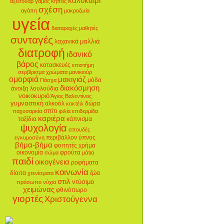
καλοκαίρι
αξεσουάρ
γάμος
κήπος
σχέση
αγάπη
μακροζωία
υγεία
διαταραχές
μαθητές
συνταγές
μαλλιά
λαχανικά
διατροφή
ιδανικό
βάρος
κατασκευές
επιστήμη
σερβίρισμα
χρώματα
μανικιούρ
ομορφιά
μακιγιάζ
μόδα
Πάσχα
διακόσμηση
άνοιξη
λουλούδια
νοικοκυριό
Άγιος Βαλεντίνος
γυμναστική
αλκοόλ
δώρα
κοκτέιλ
σπίτι
παχυσαρκία
φιλία
επιδερμίδα
καριέρα
ταξίδια
κάπνισμα
ψυχολογία
σπουδές
περιβάλλον
ύπνος
εγκυμοσύνη
βήμα-βήμα
φοιτητές
χρήμα
οικονομία
φρούτα
σώμα
μάτια
παιδί
οικογένεια
ροφήματα
κοινωνία
δίαιτα
ζώα
χτενίσματα
στιλ
ντύσιμο
πρόσωπο
νύχια
χειμώνας
φθινόπωρο
γιορτές
Χριστούγεννα