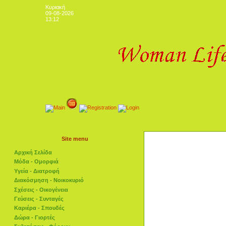
Κυριακή
09-08-2026
13:12
Site menu
Αρχική Σελίδα
Μόδα - Ομορφιά
Υγεία - Διατροφή
Διακόσμηση - Νοικοκυριό
Σχέσεις - Οικογένεια
Γεύσεις - Συνταγές
Καριέρα - Σπουδές
Δώρα - Γιορτές