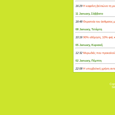
16:29
H καφεΐνη βελτιώνει τη μ
11 January, Σάββατο
18:48
Θεραπεία του άσθματος μ
08 January, Τετάρτη
10:16
90% οδήγηση, 10% φαϊ, κ
05 January, Κυριακή
12:32
Μυρωδιές που προκαλούν
02 January, Πέμπτη
22:08
Η υπερβολική χρήση αντιβ
Cop
Si