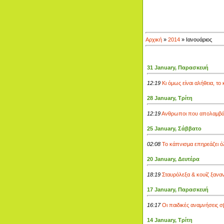
Αρχική
»
2014
»
Ιανουάριος
31 January, Παρασκευή
12:19
Κι όμως είναι αλήθεια, το
28 January, Τρίτη
12:19
Aνθρωποι που απολαμβάνο
25 January, Σάββατο
02:08
Το κάπνισμα επηρεάζει ό
20 January, Δευτέρα
18:19
Σταυρόλεξα & κουίζ ξανα
17 January, Παρασκευή
16:17
Οι παιδικές αναμνήσεις σ
14 January, Τρίτη