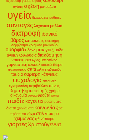
καλοκαίρι
αξεσουάρ
γάμος
κήπος
σχέση
αγάπη
μακροζωία
υγεία
διαταραχές
μαθητές
συνταγές
μαλλιά
λαχανικά
διατροφή
ιδανικό
βάρος
κατασκευές
επιστήμη
σερβίρισμα
χρώματα
μανικιούρ
ομορφιά
μακιγιάζ
μόδα
Πάσχα
διακόσμηση
άνοιξη
λουλούδια
νοικοκυριό
Άγιος Βαλεντίνος
γυμναστική
αλκοόλ
δώρα
κοκτέιλ
σπίτι
παχυσαρκία
φιλία
επιδερμίδα
καριέρα
ταξίδια
κάπνισμα
ψυχολογία
σπουδές
περιβάλλον
ύπνος
εγκυμοσύνη
βήμα-βήμα
φοιτητές
χρήμα
οικονομία
φρούτα
σώμα
μάτια
παιδί
οικογένεια
ροφήματα
κοινωνία
δίαιτα
ζώα
χτενίσματα
στιλ
ντύσιμο
πρόσωπο
νύχια
χειμώνας
φθινόπωρο
γιορτές
Χριστούγεννα