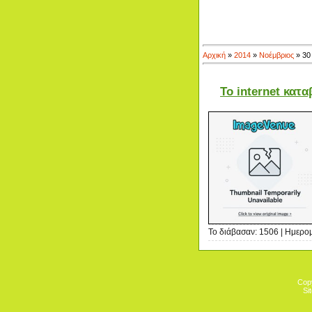
Αρχική
»
2014
»
Νοέμβριος
»
30
Το internet κατ
Το διάβασαν: 1506 | Ημερο
Cop
Si