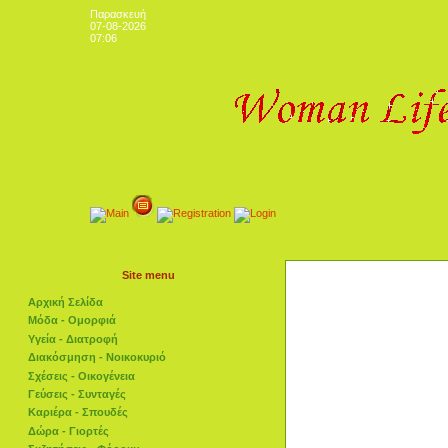
Παρασκευή
07-08-2026
07:06
Site menu
Αρχική Σελίδα
Μόδα - Ομορφιά
Υγεία - Διατροφή
Διακόσμηση - Νοικοκυριό
Σχέσεις - Οικογένεια
Γεύσεις - Συνταγές
Καριέρα - Σπουδές
Δώρα - Γιορτές