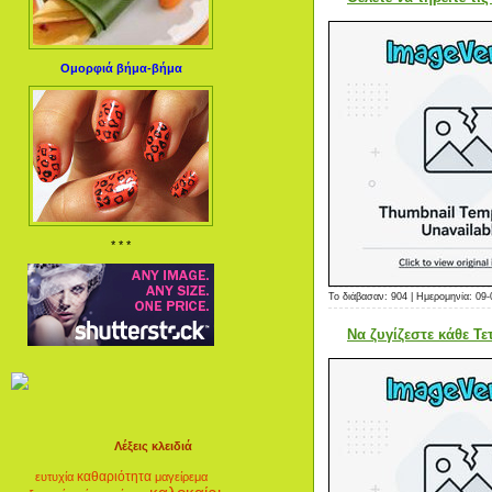
Ομορφιά βήμα-βήμα
* * *
Το διάβασαν: 904 | Ημερομηνία:
09-
Να ζυγίζεστε κάθε Τε
Λέξεις κλειδιά
καθαριότητα
ευτυχία
μαγείρεμα