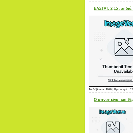
ΕΛΣΤΑΤ: 2,15 παιδιά 
Το διάβασαν: 1079 | Ημερομηνία:
13
O ύπνος είναι και θέ