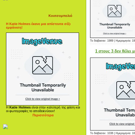
Κουτσομπολιό
Η Katie Holmes έκανε μια απίστευτα σέξι
εμφάνιση!
Το διάβασαν: 1989 | Ημερομηνία:
19
1 στους 3 δεν θέλει
Η
Katie Holmes
είναι στην καλύτερή της φάση και
οι φωτογραφίες το αποδεικνύουν!
Περισσότερα
Το διάβασαν: 1036 | Ημερομηνία:
16