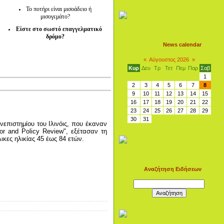
Το ποτήρι είναι μισοάδειο ή
μισογεμάτο?
Είστε στο σωστό επαγγελματικό
δρόμο?
News calendar
«
Αύγουστος 2026
»
Κυρ
Δευ
Τρ
Τετ
Πεμ
Παρ
Σαβ
1
2
3
4
5
6
7
8
9
10
11
12
13
14
15
16
17
18
19
20
21
22
23
24
25
26
27
28
29
30
31
νεπιστημίου του Ιλινόις, που έκαναν
or and Policy Review", εξέτασαν τη
ικες ηλικίας 45 έως 84 ετών.
Αναζήτηση Ειδήσεων