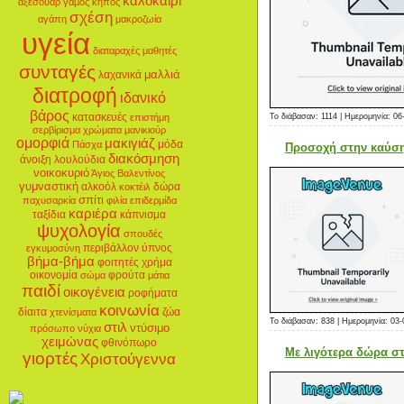
καλοκαίρι
αξεσουάρ
γάμος
κήπος
σχέση
αγάπη
μακροζωία
υγεία
διαταραχές
μαθητές
συνταγές
μαλλιά
λαχανικά
διατροφή
ιδανικό
βάρος
κατασκευές
Το διάβασαν: 1114 | Ημερομηνία:
06
επιστήμη
σερβίρισμα
χρώματα
μανικιούρ
ομορφιά
μακιγιάζ
μόδα
Πάσχα
Προσοχή στην καύση
διακόσμηση
άνοιξη
λουλούδια
νοικοκυριό
Άγιος Βαλεντίνος
γυμναστική
αλκοόλ
δώρα
κοκτέιλ
σπίτι
παχυσαρκία
φιλία
επιδερμίδα
καριέρα
ταξίδια
κάπνισμα
ψυχολογία
σπουδές
περιβάλλον
ύπνος
εγκυμοσύνη
βήμα-βήμα
φοιτητές
χρήμα
οικονομία
φρούτα
σώμα
μάτια
παιδί
οικογένεια
ροφήματα
κοινωνία
δίαιτα
ζώα
χτενίσματα
Το διάβασαν: 838 | Ημερομηνία:
03-
στιλ
ντύσιμο
πρόσωπο
νύχια
χειμώνας
φθινόπωρο
Με λιγότερα δώρα στ
γιορτές
Χριστούγεννα