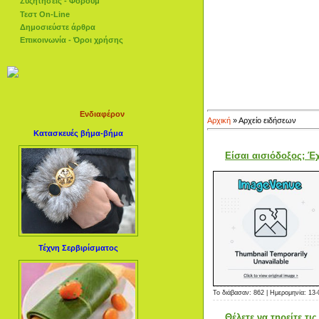
Συζητήσεις - Φόρουμ
Τεστ On-Line
Δημοσιεύστε άρθρα
Επικοινωνία - Όροι χρήσης
Ενδιαφέρον
Αρχική
»
Αρχείο ειδήσεων
Κατασκευές βήμα-βήμα
Είσαι αισιόδοξος; Έχ
Τέχνη Σερβιρίσματος
Το διάβασαν: 862 | Ημερομηνία:
13-
Θέλετε να τηρείτε τι