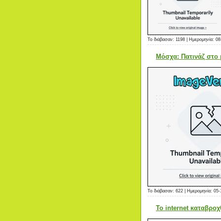
Το διάβασαν: 1198 | Ημερομηνία:
08
Μόσχα: Πατινάζ στο
Το διάβασαν: 622 | Ημερομηνία:
05-
Το internet καταβροχ