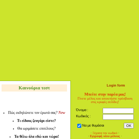
Login form
Καινούρια τεστ
Μπείτε στην παρέα μας!
Γίνετε μέλος και αποκτήστε πρόσβαση
στις κρυφές σελίδες!
Όνομα :
Πώς εκδηλώνετε τον έρωτά σας?
New
Κωδικός :
Τι είδους ζευγάρι είστε?
Να με θυμάσαι
Θα ωριμάσετε επιτέλους?
·
Ξέχασα τον κωδικό
·
Τα θέλω όλα εδώ και τώρα!
·
Εγγραφή νέου μέλους
·