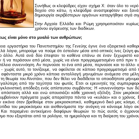
Συνήθως οι κλεψύδρες είχαν σχήμα Χ: όταν όλο το νερό
δοχείο στο κάτω, η κλεψύδρα αναστρεφόταν και ξανά
δημιουργία ακριβέστερων οργάνων καταργήθηκε σιγά σιγ
Στην Αρχαία Ελλάδα και Ρώμη χρησιμοποιόταν κυρίως 
χρόνου αγόρευσης των διαδίκων.
πως είναι μόνο στο μυαλό των ανθρώπων;
ια εργαστήρια του Πανεπιστημίου της Γενεύης έγινε ένα εξαιρετικά καθορι
λά λόγια, μπορούμε να πούμε ότι έστειλαν μέσα από οπτικές ίνες ζεύγη φω
το άλλο. Αυτά ανά δύο έπεφταν το καθένα επάνω σε έναν ξεχωριστό κα
ή να περάσουν από μέσα, χωρίς να είναι προγραμματισμένο από πριν τι 
τέλεια συνεννόηση. Αν περνούσε το ένα από μέσα, περνούσε και το άλλο· 
ο - χωρίς αυτό, το τονίζουμε, να οφείλεται σε κάποιο προγραμματισμό από 
 αφάνταστα μικρό χρόνο κάποια ανταλλαγή μηνυμάτων ανάμεσα στα μέλη κ
 τη θεωρία του Αϊνστάιν, που δεν θέλει να διαδίδεται το οποιοδήποτε μήνυμ
μεγαλύτερη από την ταχύτητα του φωτός. Ετσι οι ερευνητές της συμπεριφο
υγκλονιστική απόδειξη ενός απίστευτου συμβάντος: H «συνεννόηση» των δύ
 απόσταση αλλά και ενώ απουσιάζει κάθε χρονική εξέλιξη. Στον μικρόκοσ
συμβαίνουν πράγματα χωρίς απαραίτητα πάντα να «κυλάει» και ο χρόνος. Εν
 εικόνα όταν βρεθούμε στον μακροσκοπικό, καθημερινό δικό μας κόσμο, 
τίδια του μικροκόσμου και αισθανόμαστε την ανάγκη να κάνουμε λόγο ακ
 Και παραμένει αντικείμενο διαφόρων θεωριών το πώς αυτός ο άχρονος
σμο που εξαρτάται από τα ρολόγια, τα ημερολόγια και τη διαίρεση του χρόνου