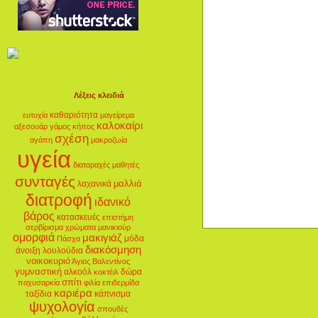
Λέξεις κλειδιά
καθαριότητα
ευτυχία
μαγείρεμα
καλοκαίρι
αξεσουάρ
γάμος
κήπος
σχέση
αγάπη
μακροζωία
υγεία
διαταραχές
μαθητές
συνταγές
μαλλιά
λαχανικά
διατροφή
ιδανικό
βάρος
κατασκευές
επιστήμη
σερβίρισμα
χρώματα
μανικιούρ
ομορφιά
μακιγιάζ
μόδα
Πάσχα
διακόσμηση
άνοιξη
λουλούδια
νοικοκυριό
Άγιος Βαλεντίνος
γυμναστική
αλκοόλ
δώρα
κοκτέιλ
σπίτι
παχυσαρκία
φιλία
επιδερμίδα
καριέρα
ταξίδια
κάπνισμα
ψυχολογία
σπουδές