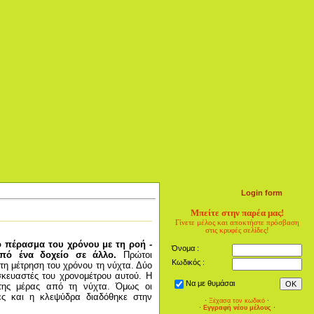
Login form
Μπείτε στην παρέα μας!
Γίνετε μέλος και αποκτήστε πρόσβαση
στις κρυφές σελίδες!
ο πέρασμα του χρόνου με τη ροή -
Όνομα :
πό ένα δοχείο σε άλλο.
Πρώτοι
Κωδικός :
 τη μέτρηση του χρόνου τη νύχτα. Δύο
κευαστές του χρονομέτρου αυτού. Η
Να με θυμάσαι
της μέρας από τη νύχτα. Όμως οι
ες και η κλεψύδρα διαδόθηκε στην
·
Ξέχασα τον κωδικό
·
·
Εγγραφή νέου μέλους
·