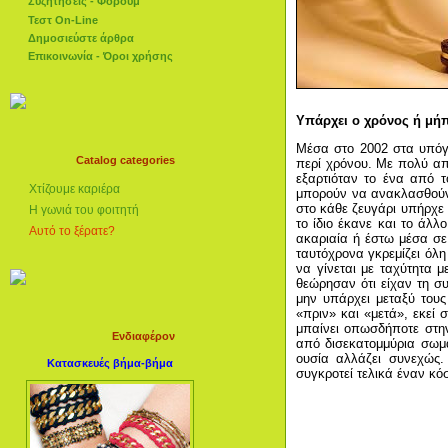
Συζητήσεις - Φόρουμ
Τεστ On-Line
Δημοσιεύστε άρθρα
Επικοινωνία - Όροι χρήσης
Υπάρχει ο χρόνος ή μή
Μέσα στο 2002 στα υπόγε
Catalog categories
περί χρόνου. Με πολύ απ
εξαρτιόταν το ένα από 
Χτίζουμε καριέρα
μπορούν να ανακλασθούν 
στο κάθε ζευγάρι υπήρχε 
Η γωνιά του φοιτητή
το ίδιο έκανε και το άλλ
Αυτό το ξέρατε?
ακαριαία ή έστω μέσα σε
ταυτόχρονα γκρεμίζει όλη
να γίνεται με ταχύτητα 
θεώρησαν ότι είχαν τη σ
μην υπάρχει μεταξύ τους
«πριν» και «μετά», εκεί 
μπαίνει οπωσδήποτε στην
Ενδιαφέρον
από δισεκατομμύρια σωμα
ουσία αλλάζει συνεχώς.
Κατασκευές βήμα-βήμα
συγκροτεί τελικά έναν κό