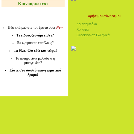
Καινούρια τεστ
Χρήσιμοι σύνδεσμοι
Κουτσομπόλα
Πώς εκδηλώνετε τον έρωτά σας?
New
Χρήσιμα
Τι είδους ζευγάρι είστε?
Greeklish σε Ελληνικά
Θα ωριμάσετε επιτέλους?
Τα θέλω όλα εδώ και τώρα!
Το ποτήρι είναι μισοάδειο ή
μισογεμάτο?
Είστε στο σωστό επαγγελματικό
δρόμο?