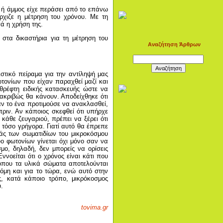
 ή άμμος είχε περάσει από το επάνω
ρχιζε η μέτρηση του χρόνου. Με τη
ά η χρήση της.
στα δικαστήρια για τη μέτρηση του
Αναζήτηση Άρθρων
στικό πείραμα για την αντίληψή μας
τονίων που είχαν παραχθεί μαζί και
θρέφτη ειδικής κατασκευής ώστε να
ακριβώς θα κάνουν. Αποδείχθηκε ότι
αν το ένα προτιμούσε να ανακλασθεί,
πριν. Αν κάποιος σκεφθεί ότι υπήρχε
άθε ζευγαριού, πρέπει να ξέρει ότι
α τόσο γρήγορα. Γιατί αυτό θα έπρεπε
ράς των σωματιδίων του μικροκόσμου
ο φωτονίων γίνεται όχι μόνο σαν να
μο, δηλαδή, δεν μπορείς να ορίσεις
νοείται ότι ο χρόνος είναι κάτι που
όπου τα υλικά σώματα αποτελούνται
όμη και για το τώρα, ενώ αυτό στην
, κατά κάποιο τρόπο, μικρόκοσμος
.
tovima.gr