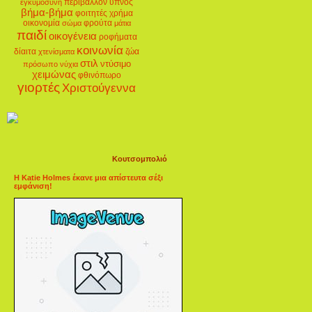
περιβάλλον
ύπνος
εγκυμοσύνη
βήμα-βήμα
φοιτητές
χρήμα
οικονομία
φρούτα
σώμα
μάτια
παιδί
οικογένεια
ροφήματα
κοινωνία
δίαιτα
ζώα
χτενίσματα
στιλ
ντύσιμο
πρόσωπο
νύχια
χειμώνας
φθινόπωρο
γιορτές
Χριστούγεννα
Κουτσομπολιό
Η Katie Holmes έκανε μια απίστευτα σέξι
εμφάνιση!