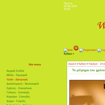
Πέμπτη
06-08-2026
20:34
Άρθρα »
Αρχική
»
Άρθρα
»
Καριέρα - Σπο
Site menu
Το μέτρημα του χρόνο
Αρχική Σελίδα
Μόδα - Ομορφιά
Υγεία - Διατροφή
Διακόσμηση - Νοικοκυριό
Σχέσεις - Οικογένεια
Γεύσεις - Συνταγές
Καριέρα - Σπουδές
Δώρα - Γιορτές