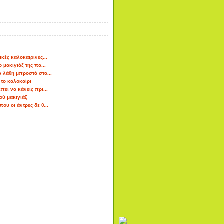
ικές καλοκαιρινές...
ο μακιγιάζ της πα...
α λάθη μπροστά στα...
 το καλοκαίρι
πει να κάνεις πρι...
ού μακιγιάζ
ου οι άντρες δε θ...