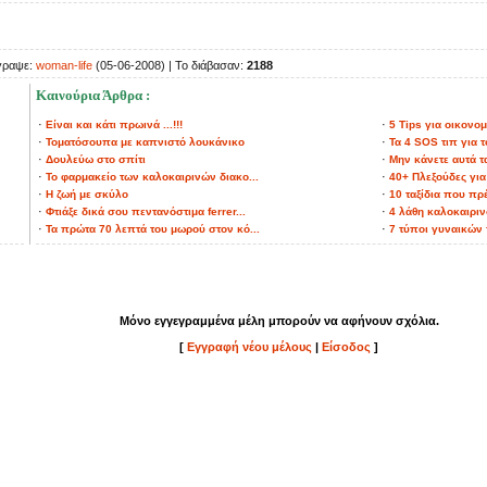
γραψε:
woman-life
(05-06-2008) | Το διάβασαν:
2188
Καινούρια Άρθρα :
·
·
Είναι και κάτι πρωινά ...!!!
5 Tips για οικονομ
·
·
Τοματόσουπα με καπνιστό λουκάνικο
Τα 4 SOS τιπ για τ
·
·
Δουλεύω στο σπίτι
Μην κάνετε αυτά τ
·
·
Το φαρμακείο των καλοκαιρινών διακο...
40+ Πλεξούδες για
·
·
Η ζωή με σκύλο
10 ταξίδια που πρέ
·
·
Φτιάξε δικά σου πεντανόστιμα ferrer...
4 λάθη καλοκαιριν
·
·
Τα πρώτα 70 λεπτά του μωρού στον κό...
7 τύποι γυναικών π
Μόνο εγγεγραμμένα μέλη μπορούν να αφήνουν σχόλια.
[
Εγγραφή νέου μέλους
|
Είσοδος
]