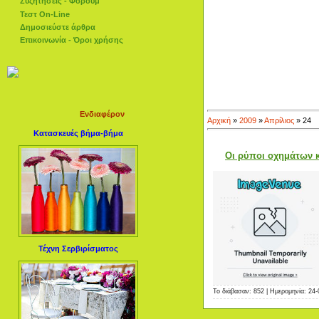
Συζητήσεις - Φόρουμ
Τεστ On-Line
Δημοσιεύστε άρθρα
Επικοινωνία - Όροι χρήσης
Ενδιαφέρον
Αρχική
»
2009
»
Απρίλιος
»
24
Κατασκευές βήμα-βήμα
Οι ρύποι οχημάτων 
Τέχνη Σερβιρίσματος
Το διάβασαν: 852 | Ημερομηνία:
24-