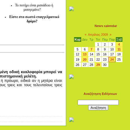
Το ποτήρι είναι μισοάδειο ή
μισογεμάτο?
Είστε στο σωστό επαγγελματικό
δρόμο?
News calendar
«
Απρίλιος 2009
»
Κυρ
Δευ
Τρ
Τετ
Πεμ
Παρ
Σαβ
1
2
3
4
5
6
7
8
9
10
11
12
13
14
15
16
17
18
19
20
21
22
23
24
25
26
27
28
29
30
μένη οδική κυκλοφορία μπορεί να
επιστημονική μελέτη.
 ή πρόωρο, ειδικά αν η μητέρα είναι
ς τρεις και τους τελευταίους τρεις
Αναζήτηση Ειδήσεων