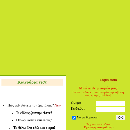
Login form
Καινούρια τεστ
Μπείτε στην παρέα μας!
Γίνετε μέλος και αποκτήστε πρόσβαση
στις κρυφές σελίδες!
Όνομα :
Πώς εκδηλώνετε τον έρωτά σας?
New
Κωδικός :
Τι είδους ζευγάρι είστε?
Να με θυμάσαι
Θα ωριμάσετε επιτέλους?
·
Ξέχασα τον κωδικό
·
Τα θέλω όλα εδώ και τώρα!
·
Εγγραφή νέου μέλους
·