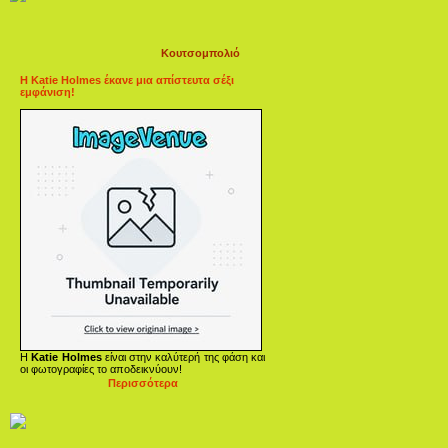
Κουτσομπολιό
Η Katie Holmes έκανε μια απίστευτα σέξι
εμφάνιση!
Η
Katie Holmes
είναι στην καλύτερή της φάση και
οι φωτογραφίες το αποδεικνύουν!
Περισσότερα