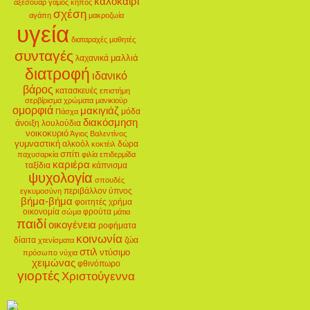
καλοκαίρι
αξεσουάρ
γάμος
κήπος
σχέση
αγάπη
μακροζωία
υγεία
διαταραχές
μαθητές
συνταγές
μαλλιά
λαχανικά
διατροφή
ιδανικό
βάρος
κατασκευές
επιστήμη
σερβίρισμα
χρώματα
μανικιούρ
ομορφιά
μακιγιάζ
μόδα
Πάσχα
διακόσμηση
άνοιξη
λουλούδια
νοικοκυριό
Άγιος Βαλεντίνος
γυμναστική
αλκοόλ
δώρα
κοκτέιλ
σπίτι
παχυσαρκία
φιλία
επιδερμίδα
καριέρα
ταξίδια
κάπνισμα
ψυχολογία
σπουδές
περιβάλλον
ύπνος
εγκυμοσύνη
βήμα-βήμα
φοιτητές
χρήμα
οικονομία
φρούτα
σώμα
μάτια
παιδί
οικογένεια
ροφήματα
κοινωνία
δίαιτα
ζώα
χτενίσματα
στιλ
ντύσιμο
πρόσωπο
νύχια
χειμώνας
φθινόπωρο
γιορτές
Χριστούγεννα