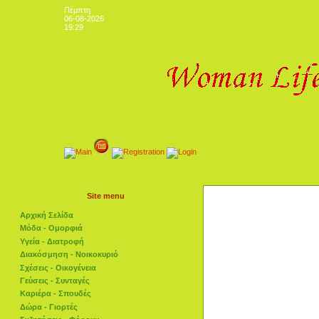
Πέμπτη
06-08-2026
19:29
Site menu
Αρχική Σελίδα
Μόδα - Ομορφιά
Υγεία - Διατροφή
Διακόσμηση - Νοικοκυριό
Σχέσεις - Οικογένεια
Γεύσεις - Συνταγές
Καριέρα - Σπουδές
Δώρα - Γιορτές