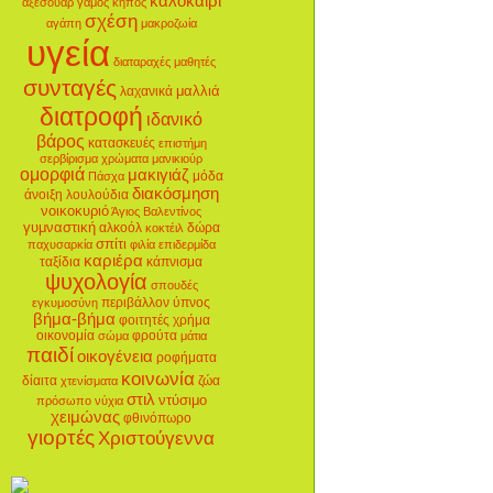
καλοκαίρι
αξεσουάρ
γάμος
κήπος
σχέση
αγάπη
μακροζωία
υγεία
διαταραχές
μαθητές
συνταγές
μαλλιά
λαχανικά
διατροφή
ιδανικό
βάρος
κατασκευές
επιστήμη
σερβίρισμα
χρώματα
μανικιούρ
ομορφιά
μακιγιάζ
μόδα
Πάσχα
διακόσμηση
άνοιξη
λουλούδια
νοικοκυριό
Άγιος Βαλεντίνος
γυμναστική
αλκοόλ
δώρα
κοκτέιλ
σπίτι
παχυσαρκία
φιλία
επιδερμίδα
καριέρα
ταξίδια
κάπνισμα
ψυχολογία
σπουδές
περιβάλλον
ύπνος
εγκυμοσύνη
βήμα-βήμα
φοιτητές
χρήμα
οικονομία
φρούτα
σώμα
μάτια
παιδί
οικογένεια
ροφήματα
κοινωνία
δίαιτα
ζώα
χτενίσματα
στιλ
ντύσιμο
πρόσωπο
νύχια
χειμώνας
φθινόπωρο
γιορτές
Χριστούγεννα