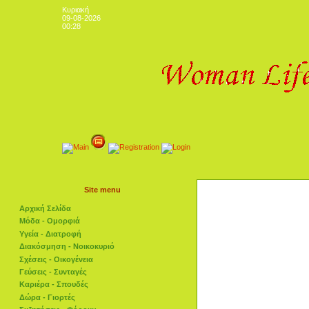
Κυριακή
09-08-2026
00:28
Site menu
Αρχική Σελίδα
Μόδα - Ομορφιά
Υγεία - Διατροφή
Διακόσμηση - Νοικοκυριό
Σχέσεις - Οικογένεια
Γεύσεις - Συνταγές
Καριέρα - Σπουδές
Δώρα - Γιορτές