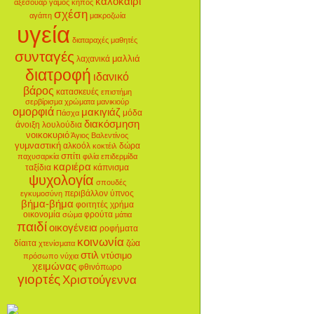
καλοκαίρι
αξεσουάρ
γάμος
κήπος
σχέση
αγάπη
μακροζωία
υγεία
διαταραχές
μαθητές
συνταγές
μαλλιά
λαχανικά
διατροφή
ιδανικό
βάρος
κατασκευές
επιστήμη
σερβίρισμα
χρώματα
μανικιούρ
ομορφιά
μακιγιάζ
μόδα
Πάσχα
διακόσμηση
άνοιξη
λουλούδια
νοικοκυριό
Άγιος Βαλεντίνος
γυμναστική
αλκοόλ
δώρα
κοκτέιλ
σπίτι
παχυσαρκία
φιλία
επιδερμίδα
καριέρα
ταξίδια
κάπνισμα
ψυχολογία
σπουδές
περιβάλλον
ύπνος
εγκυμοσύνη
βήμα-βήμα
φοιτητές
χρήμα
οικονομία
φρούτα
σώμα
μάτια
παιδί
οικογένεια
ροφήματα
κοινωνία
δίαιτα
ζώα
χτενίσματα
στιλ
ντύσιμο
πρόσωπο
νύχια
χειμώνας
φθινόπωρο
γιορτές
Χριστούγεννα