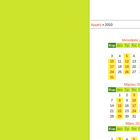
Αρχική
»
2010
Ιανουάριος 
Κυρ
Δευ
Τρ
Τετ
3
4
5
6
10
11
12
13
17
18
19
20
24
25
26
27
31
Μάρτιος 2
Κυρ
Δευ
Τρ
Τετ
1
2
3
7
8
9
10
14
15
16
17
21
22
23
24
28
29
30
31
Μάιος 20
Κυρ
Δευ
Τρ
Τετ
2
3
4
5