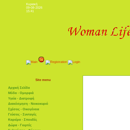
Κυριακή
09-08-2026
15:41
Site menu
Αρχική Σελίδα
Μόδα - Ομορφιά
Υγεία - Διατροφή
Διακόσμηση - Νοικοκυριό
Σχέσεις - Οικογένεια
Γεύσεις - Συνταγές
Καριέρα - Σπουδές
Δώρα - Γιορτές