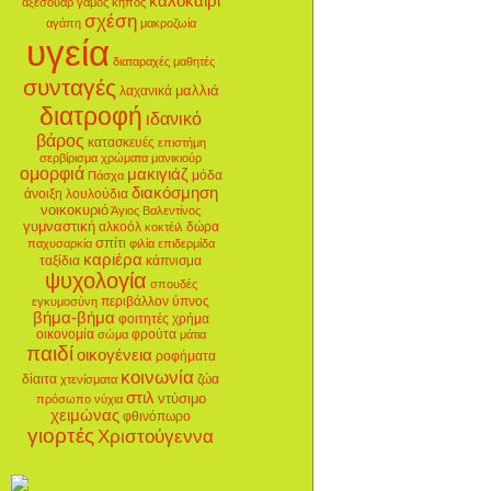
καλοκαίρι
αξεσουάρ
γάμος
κήπος
σχέση
αγάπη
μακροζωία
υγεία
διαταραχές
μαθητές
συνταγές
μαλλιά
λαχανικά
διατροφή
ιδανικό
βάρος
κατασκευές
επιστήμη
σερβίρισμα
χρώματα
μανικιούρ
ομορφιά
μακιγιάζ
μόδα
Πάσχα
διακόσμηση
άνοιξη
λουλούδια
νοικοκυριό
Άγιος Βαλεντίνος
γυμναστική
αλκοόλ
δώρα
κοκτέιλ
σπίτι
παχυσαρκία
φιλία
επιδερμίδα
καριέρα
ταξίδια
κάπνισμα
ψυχολογία
σπουδές
περιβάλλον
ύπνος
εγκυμοσύνη
βήμα-βήμα
φοιτητές
χρήμα
οικονομία
φρούτα
σώμα
μάτια
παιδί
οικογένεια
ροφήματα
κοινωνία
δίαιτα
ζώα
χτενίσματα
στιλ
ντύσιμο
πρόσωπο
νύχια
χειμώνας
φθινόπωρο
γιορτές
Χριστούγεννα