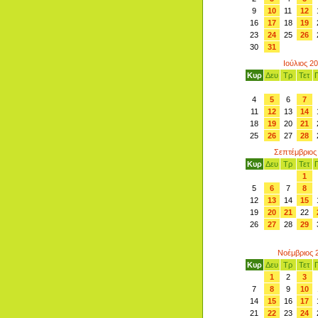
9
10
11
12
16
17
18
19
23
24
25
26
30
31
Ιούλιος 2
Κυρ
Δευ
Τρ
Τετ
4
5
6
7
11
12
13
14
18
19
20
21
25
26
27
28
Σεπτέμβριος
Κυρ
Δευ
Τρ
Τετ
1
5
6
7
8
12
13
14
15
19
20
21
22
26
27
28
29
Νοέμβριος 
Κυρ
Δευ
Τρ
Τετ
1
2
3
7
8
9
10
14
15
16
17
21
22
23
24