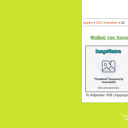
Αρχική
»
2011
»
Απρίλιος
»
22
Φοβού τον πειν
Το διάβασαν: 958 | Ημερομ
Cop
Si