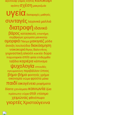
καλοκαίρι
αξεσουάρ
γάμος
κήπος
σχέση
αγάπη
μακροζωία
υγεία
διαταραχές
μαθητές
συνταγές
μαλλιά
λαχανικά
διατροφή
ιδανικό
βάρος
κατασκευές
επιστήμη
σερβίρισμα
χρώματα
μανικιούρ
ομορφιά
μακιγιάζ
μόδα
Πάσχα
διακόσμηση
άνοιξη
λουλούδια
νοικοκυριό
Άγιος Βαλεντίνος
γυμναστική
αλκοόλ
δώρα
κοκτέιλ
σπίτι
παχυσαρκία
φιλία
επιδερμίδα
καριέρα
ταξίδια
κάπνισμα
ψυχολογία
σπουδές
περιβάλλον
ύπνος
εγκυμοσύνη
βήμα-βήμα
φοιτητές
χρήμα
οικονομία
φρούτα
σώμα
μάτια
παιδί
οικογένεια
ροφήματα
κοινωνία
δίαιτα
ζώα
χτενίσματα
στιλ
ντύσιμο
πρόσωπο
νύχια
χειμώνας
φθινόπωρο
γιορτές
Χριστούγεννα