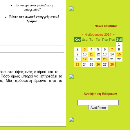
Το ποτήρι είναι μισοάδειο ή
μισογεμάτο?
Είστε στο σωστό επαγγελματικό
δρόμο?
News calendar
«
Φεβρουάριος 2014
»
Κυρ
Δευ
Τρ
Τετ
Πεμ
Παρ
Σαβ
1
2
3
4
5
6
7
8
9
10
11
12
13
14
15
16
17
18
19
20
21
22
23
24
25
26
27
28
σα στο ύψος ενός ατόμου και το…
. Πόσο όμως μπορεί να επηρεάζει το
ου; Μία πρόσφατη έρευνα από το
Αναζήτηση Ειδήσεων