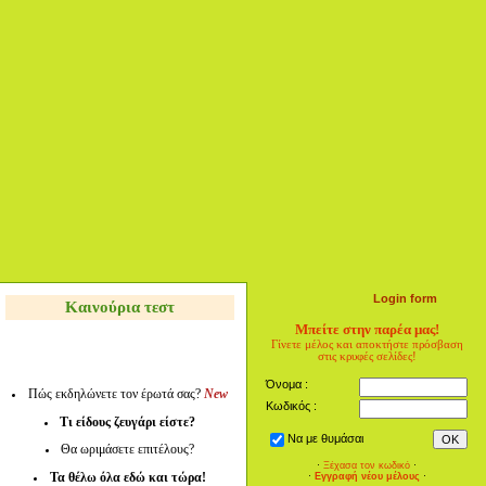
Login form
Καινούρια τεστ
Μπείτε στην παρέα μας!
Γίνετε μέλος και αποκτήστε πρόσβαση
στις κρυφές σελίδες!
Όνομα :
Πώς εκδηλώνετε τον έρωτά σας?
New
Κωδικός :
Τι είδους ζευγάρι είστε?
Να με θυμάσαι
Θα ωριμάσετε επιτέλους?
·
Ξέχασα τον κωδικό
·
Τα θέλω όλα εδώ και τώρα!
·
Εγγραφή νέου μέλους
·