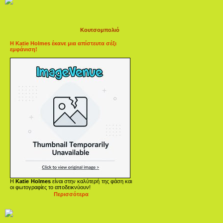
Κουτσομπολιό
Η Katie Holmes έκανε μια απίστευτα σέξι
εμφάνιση!
Η
Katie Holmes
είναι στην καλύτερή της φάση και
οι φωτογραφίες το αποδεικνύουν!
Περισσότερα