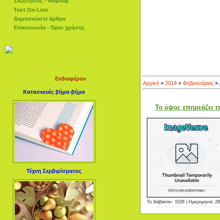
Συζητήσεις - Φόρουμ
Τεστ On-Line
Δημοσιεύστε άρθρα
Επικοινωνία - Όροι χρήσης
Ενδιαφέρον
Αρχική
»
2014
»
Φεβρουάριος
»
Κατασκευές βήμα-βήμα
Το ύψος επηρεάζει τ
Τέχνη Σερβιρίσματος
Το διάβασαν: 1026 | Ημερομηνία:
28