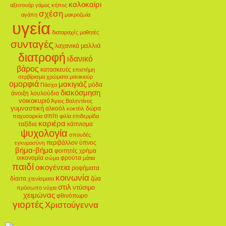
καλοκαίρι
αξεσουάρ
γάμος
κήπος
σχέση
αγάπη
μακροζωία
υγεία
διαταραχές
μαθητές
συνταγές
μαλλιά
λαχανικά
διατροφή
ιδανικό
βάρος
κατασκευές
επιστήμη
σερβίρισμα
χρώματα
μανικιούρ
ομορφιά
μακιγιάζ
μόδα
Πάσχα
διακόσμηση
άνοιξη
λουλούδια
νοικοκυριό
Άγιος Βαλεντίνος
γυμναστική
αλκοόλ
δώρα
κοκτέιλ
σπίτι
παχυσαρκία
φιλία
επιδερμίδα
καριέρα
ταξίδια
κάπνισμα
ψυχολογία
σπουδές
περιβάλλον
ύπνος
εγκυμοσύνη
βήμα-βήμα
φοιτητές
χρήμα
οικονομία
φρούτα
σώμα
μάτια
παιδί
οικογένεια
ροφήματα
κοινωνία
δίαιτα
ζώα
χτενίσματα
στιλ
ντύσιμο
πρόσωπο
νύχια
χειμώνας
φθινόπωρο
γιορτές
Χριστούγεννα