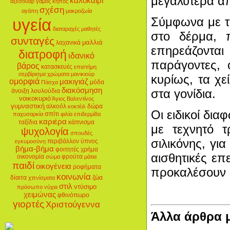
μεγαλύτερα απ
καλοκαίρι
αξεσουάρ
γάμος
κήπος
σχέση
αγάπη
μακροζωία
Σύμφωνα με τη
υγεία
διαταραχές
μαθητές
στο δέρμα, 
συνταγές
μαλλιά
λαχανικά
επηρεάζοντα
διατροφή
ιδανικό
παράγοντες, 
βάρος
κατασκευές
επιστήμη
σερβίρισμα
χρώματα
μανικιούρ
κυρίως, τα χε
ομορφιά
μακιγιάζ
μόδα
Πάσχα
διακόσμηση
στα γονίδια.
άνοιξη
λουλούδια
νοικοκυριό
Άγιος Βαλεντίνος
γυμναστική
αλκοόλ
δώρα
κοκτέιλ
Οι ειδικοί δι
σπίτι
παχυσαρκία
φιλία
επιδερμίδα
καριέρα
ταξίδια
κάπνισμα
με τεχνητό τ
ψυχολογία
σπουδές
σιλικόνης, γι
περιβάλλον
ύπνος
εγκυμοσύνη
βήμα-βήμα
φοιτητές
χρήμα
αισθητικές επ
οικονομία
φρούτα
σώμα
μάτια
παιδί
οικογένεια
ροφήματα
προκαλέσουν μ
κοινωνία
δίαιτα
ζώα
χτενίσματα
στιλ
ντύσιμο
πρόσωπο
νύχια
χειμώνας
φθινόπωρο
γιορτές
Χριστούγεννα
Άλλα άρθρα 