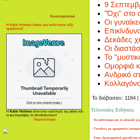
9 Σεπτεμβ
"Όχι" στο
Κουτσομπολιό
Οι γυναίκ
Η Katie Holmes έκανε μια απίστευτα σέξι
εμφάνιση!
Επικίνδυν
Δεκάδες χ
Οι διαστάσ
Το "μυστικ
Ομορφιά κ
Ανδρικό στ
Κολλαγόνο
Το διάβασαν: 1184 
Τελευταίες Ειδήσεις
Η
Katie Holmes
είναι στην καλύτερή της φάση και
οι φωτογραφίες το αποδεικνύουν!
Περισσότερα
·
Το κάπνισμα και το αλκοόλ γερ
·
Γυναίκες με ημικρανίες αντιμε
·
Στην εξωσωματική χρειάζεται