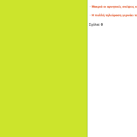
·
Μακριά οι αρνητικές σκέψεις και
·
Η πολλή τηλεόραση γερνάει τ
Σχόλια:
0