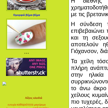
Η διεθνής 
χρηματοδοτήθη
με τις βρετανι
Ομορφιά βήμα-βήμα
Η σύνδεση τ
επιβεβαιώνει 
και τη σεξου
αποτελούν η
Γιόχανσον, διά
* * *
Τα χείλη τό
πλήρη ανάπτυ
στην ηλικί
συρρικνώνοντα
το άνω άκρο
χείλους κυμαίν
Λέξεις κλειδιά
πιο τυχερές, 
καθαριότητα
ευτυχία
μαγείρεμα