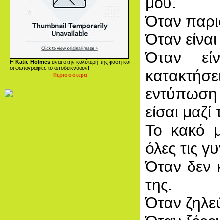
μου.
Όταν παρισ
Όταν είνα
Όταν εί
Η
Katie Holmes
είναι στην καλύτερή της φάση και
οι φωτογραφίες το αποδεικνύουν!
κατακτήσ
Περισσότερα
εντύπωση
είσαι μαζί 
Το κακό μ
όλες τις γ
Όταν δεν 
της.
Όταν ζηλεύ