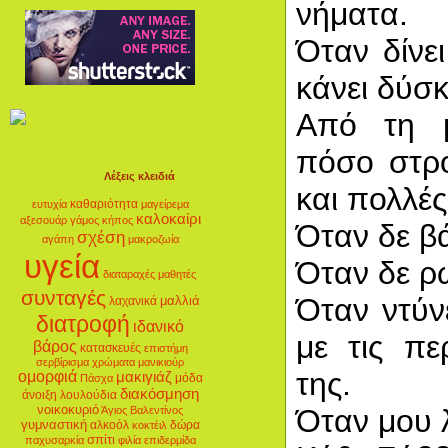
νήματα.
Όταν δίνε
κάνει δύσκ
Από τη μ
πόσο στρο
Λέξεις κλειδιά
και πολλέ
καθαριότητα
ευτυχία
μαγείρεμα
καλοκαίρι
αξεσουάρ
γάμος
κήπος
Όταν δε βά
σχέση
αγάπη
μακροζωία
υγεία
Όταν δε ρω
διαταραχές
μαθητές
συνταγές
Όταν ντύν
μαλλιά
λαχανικά
διατροφή
ιδανικό
με τις πε
βάρος
κατασκευές
επιστήμη
σερβίρισμα
χρώματα
μανικιούρ
της.
ομορφιά
μακιγιάζ
μόδα
Πάσχα
διακόσμηση
άνοιξη
λουλούδια
νοικοκυριό
Όταν μου λ
Άγιος Βαλεντίνος
γυμναστική
αλκοόλ
δώρα
κοκτέιλ
σπίτι
παχυσαρκία
φιλία
επιδερμίδα