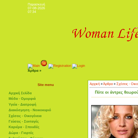
Παρασκευή
07-08-2026
07:34
Άρθρα »
Αρχική
»
Άρθρα
»
Σχέσεις - Οικο
Site menu
Πότε οι άντρες θεωρού
Αρχική Σελίδα
Μόδα - Ομορφιά
Υγεία - Διατροφή
Διακόσμηση - Νοικοκυριό
Σχέσεις - Οικογένεια
Γεύσεις - Συνταγές
Καριέρα - Σπουδές
Δώρα - Γιορτές