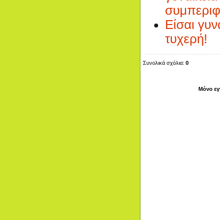
συμπερι
Είσαι γυν
τυχερή!
Συνολικά σχόλια:
0
Μόνο εγ