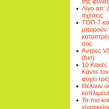
της φιλία
Λίγο απ’ ό
σχέσεις
ΤΟΠ-7 κό
μπορούν 
καταστρέ
σας
Άντρες V
(fun)
10 Κακές
Κάντε τον
φύγει τρέ
Θέλουν οι
κοπλιμέντ
Τα πιο κο
γυναικεία