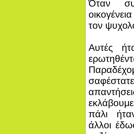
Όταν συ
οικογένει
τον ψυχολ
Αυτές ήτ
ερωτη
Παραδέχο
σαφέστατε
απαντήσε
εκλάβουμ
πάλι ήτα
άλλοι έδω