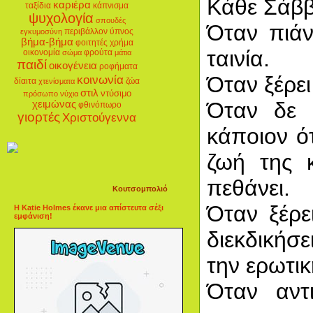
Κάθε Σάββ
καριέρα
ταξίδια
κάπνισμα
ψυχολογία
σπουδές
Όταν πιάν
περιβάλλον
ύπνος
εγκυμοσύνη
βήμα-βήμα
φοιτητές
χρήμα
ταινία.
οικονομία
φρούτα
σώμα
μάτια
παιδί
οικογένεια
ροφήματα
Όταν ξέρει
κοινωνία
δίαιτα
ζώα
χτενίσματα
στιλ
ντύσιμο
πρόσωπο
νύχια
Όταν δε 
χειμώνας
φθινόπωρο
γιορτές
Χριστούγεννα
κάποιον ότ
ζωή της 
πεθάνει.
Κουτσομπολιό
Όταν ξέρε
Η Katie Holmes έκανε μια απίστευτα σέξι
εμφάνιση!
διεκδικήσε
την ερωτικ
Όταν αντ