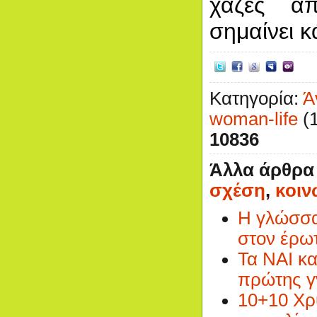
χαζές απ
σημαίνει κ
Κατηγορία:
Ά
woman-life
(1
10836
Άλλα άρθρα 
σχέση
,
κοιν
Η γλώσσα
στον έρω
Τα ΝΑΙ κα
πρώτης γ
10+10 Χρ