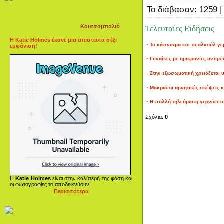
Το διάβασαν: 1259 
Κουτσομπολιό
Τελευταίες Ειδήσεις
Η Katie Holmes έκανε μια απίστευτα σέξι
·
Το κάπνισμα και το αλκοόλ γερ
εμφάνιση!
·
Γυναίκες με ημικρανίες αντιμε
·
Στην εξωσωματική χρειάζεται
·
Μακριά οι αρνητικές σκέψεις και
·
Η πολλή τηλεόραση γερνάει τ
Σχόλια:
0
Η
Katie Holmes
είναι στην καλύτερή της φάση και
οι φωτογραφίες το αποδεικνύουν!
Περισσότερα