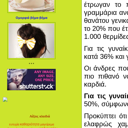
έτρωγαν το 
γραμμάρια ανά
Ομορφιά βήμα-βήμα
θανάτου γενικ
το 20% που έτ
1.000 θερμίδε
Για τις γυνα
κατά 36% και 
* * *
Οι άνδρες πο
πιο πιθανό ν
καρδιά.
Για τις γυναί
50%, σύμφωνα 
Προκύπτει ότ
Λέξεις κλειδιά
ελαφρώς χαμ
καθαριότητα
ευτυχία
μαγείρεμα