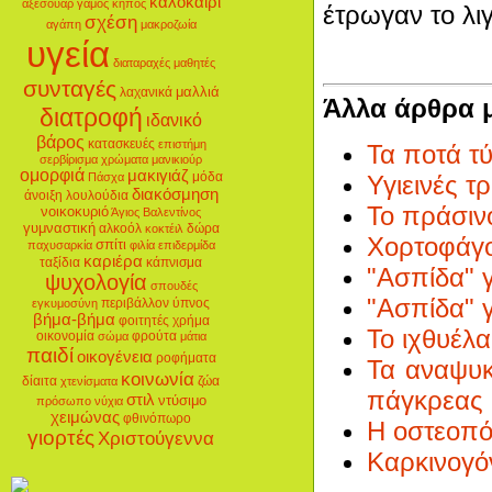
καλοκαίρι
αξεσουάρ
γάμος
κήπος
έτρωγαν το λι
σχέση
αγάπη
μακροζωία
υγεία
διαταραχές
μαθητές
συνταγές
μαλλιά
λαχανικά
Άλλα άρθρα 
διατροφή
ιδανικό
βάρος
κατασκευές
επιστήμη
Τα ποτά τ
σερβίρισμα
χρώματα
μανικιούρ
ομορφιά
μακιγιάζ
μόδα
Υγιεινές τ
Πάσχα
διακόσμηση
άνοιξη
λουλούδια
Το πράσινο
νοικοκυριό
Άγιος Βαλεντίνος
γυμναστική
αλκοόλ
δώρα
κοκτέιλ
Χορτοφάγο
σπίτι
παχυσαρκία
φιλία
επιδερμίδα
καριέρα
ταξίδια
κάπνισμα
"Ασπίδα" γ
ψυχολογία
σπουδές
"Ασπίδα" γ
περιβάλλον
ύπνος
εγκυμοσύνη
βήμα-βήμα
φοιτητές
χρήμα
Το ιχθυέλ
οικονομία
φρούτα
σώμα
μάτια
παιδί
οικογένεια
ροφήματα
Τα αναψυκ
κοινωνία
δίαιτα
ζώα
χτενίσματα
πάγκρεας
στιλ
ντύσιμο
πρόσωπο
νύχια
χειμώνας
φθινόπωρο
Η οστεοπόρ
γιορτές
Χριστούγεννα
Καρκινογόν