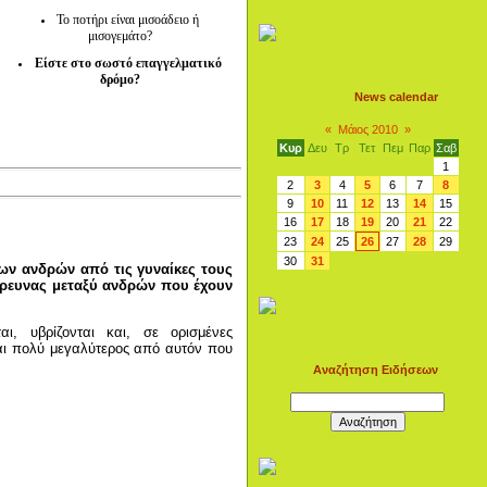
Το ποτήρι είναι μισοάδειο ή
μισογεμάτο?
Είστε στο σωστό επαγγελματικό
δρόμο?
News calendar
«
Μάιος 2010
»
Κυρ
Δευ
Τρ
Τετ
Πεμ
Παρ
Σαβ
1
2
3
4
5
6
7
8
9
10
11
12
13
14
15
16
17
18
19
20
21
22
23
24
25
26
27
28
29
30
31
των ανδρών από τις γυναίκες τους
έρευνας μεταξύ ανδρών που έχουν
, υβρίζονται και, σε ορισμένες
ναι πολύ μεγαλύτερος από αυτόν που
Αναζήτηση Ειδήσεων