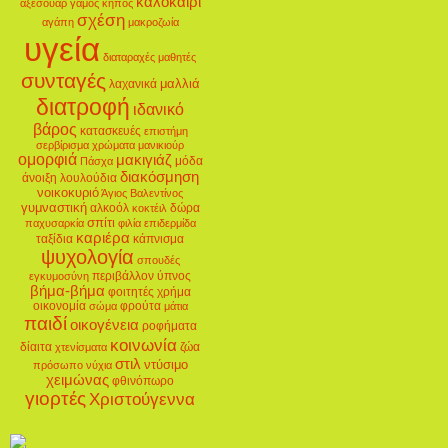
καλοκαίρι
αξεσουάρ
γάμος
κήπος
σχέση
αγάπη
μακροζωία
υγεία
διαταραχές
μαθητές
συνταγές
μαλλιά
λαχανικά
διατροφή
ιδανικό
βάρος
κατασκευές
επιστήμη
σερβίρισμα
χρώματα
μανικιούρ
ομορφιά
μακιγιάζ
μόδα
Πάσχα
διακόσμηση
άνοιξη
λουλούδια
νοικοκυριό
Άγιος Βαλεντίνος
γυμναστική
αλκοόλ
δώρα
κοκτέιλ
σπίτι
παχυσαρκία
φιλία
επιδερμίδα
καριέρα
ταξίδια
κάπνισμα
ψυχολογία
σπουδές
περιβάλλον
ύπνος
εγκυμοσύνη
βήμα-βήμα
φοιτητές
χρήμα
οικονομία
φρούτα
σώμα
μάτια
παιδί
οικογένεια
ροφήματα
κοινωνία
δίαιτα
ζώα
χτενίσματα
στιλ
ντύσιμο
πρόσωπο
νύχια
χειμώνας
φθινόπωρο
γιορτές
Χριστούγεννα