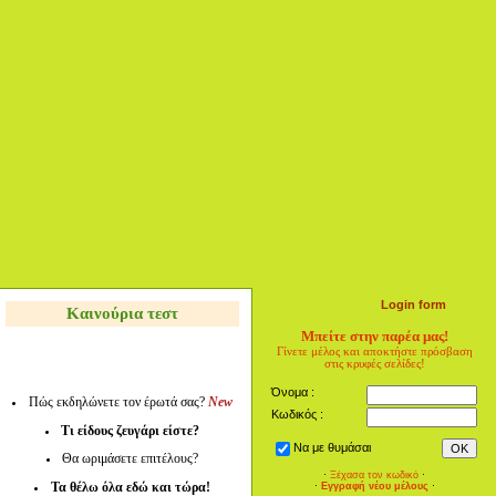
Login form
Καινούρια τεστ
Μπείτε στην παρέα μας!
Γίνετε μέλος και αποκτήστε πρόσβαση
στις κρυφές σελίδες!
Όνομα :
Πώς εκδηλώνετε τον έρωτά σας?
New
Κωδικός :
Τι είδους ζευγάρι είστε?
Να με θυμάσαι
Θα ωριμάσετε επιτέλους?
·
Ξέχασα τον κωδικό
·
Τα θέλω όλα εδώ και τώρα!
·
Εγγραφή νέου μέλους
·