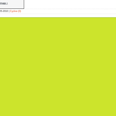
05-2010
|
Σχόλια (0)