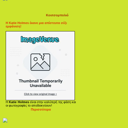
Κουτσομπολιό
Η Katie Holmes έκανε μια απίστευτα σέξι
εμφάνιση!
Η
Katie Holmes
είναι στην καλύτερή της φάση και
οι φωτογραφίες το αποδεικνύουν!
Περισσότερα