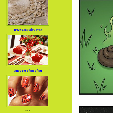
Τέχνη Σερβιρίσματος
Ομορφιά βήμα-βήμα
* * *