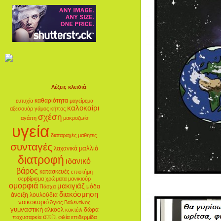
Λέξεις κλειδιά
καθαριότητα
ευτυχία
μαγείρεμα
καλοκαίρι
αξεσουάρ
γάμος
κήπος
σχέση
αγάπη
μακροζωία
υγεία
διαταραχές
μαθητές
συνταγές
μαλλιά
λαχανικά
διατροφή
ιδανικό
βάρος
κατασκευές
επιστήμη
σερβίρισμα
χρώματα
μανικιούρ
ομορφιά
μακιγιάζ
μόδα
Πάσχα
διακόσμηση
άνοιξη
λουλούδια
νοικοκυριό
Άγιος Βαλεντίνος
γυμναστική
αλκοόλ
δώρα
κοκτέιλ
σπίτι
παχυσαρκία
φιλία
επιδερμίδα