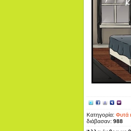
Κατηγορία:
Φυτά 
διάβασαν:
988