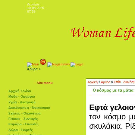
Δευτέρα
10-08-2026
07:39
Άρθρα »
Αρχική
»
Άρθρα
»
Σπίτι - Διακόσ
Site menu
Ο κόσμος με τα μάτια 
Αρχική Σελίδα
Μόδα - Ομορφιά
Υγεία - Διατροφή
Εφτά γελοιο
Διακόσμηση - Νοικοκυριό
Σχέσεις - Οικογένεια
τον κόσμο μ
Γεύσεις - Συνταγές
σκυλάκια. Ρίξ
Καριέρα - Σπουδές
Δώρα - Γιορτές