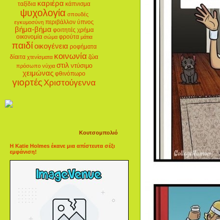
καριέρα
ταξίδια
κάπνισμα
ψυχολογία
σπουδές
περιβάλλον
ύπνος
εγκυμοσύνη
βήμα-βήμα
φοιτητές
χρήμα
οικονομία
φρούτα
σώμα
μάτια
παιδί
οικογένεια
ροφήματα
κοινωνία
δίαιτα
ζώα
χτενίσματα
στιλ
ντύσιμο
πρόσωπο
νύχια
χειμώνας
φθινόπωρο
γιορτές
Χριστούγεννα
Κουτσομπολιό
Η Katie Holmes έκανε μια απίστευτα σέξι
εμφάνιση!