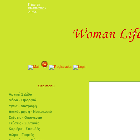
Πέμπτη
06-08-2026
21:54
Site menu
Αρχική Σελίδα
Μόδα - Ομορφιά
Υγεία - Διατροφή
Διακόσμηση - Νοικοκυριό
Σχέσεις - Οικογένεια
Γεύσεις - Συνταγές
Καριέρα - Σπουδές
Δώρα - Γιορτές