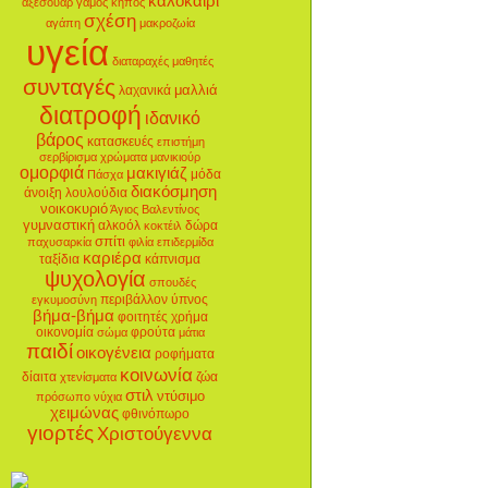
καλοκαίρι
αξεσουάρ
γάμος
κήπος
σχέση
αγάπη
μακροζωία
υγεία
διαταραχές
μαθητές
συνταγές
μαλλιά
λαχανικά
διατροφή
ιδανικό
βάρος
κατασκευές
επιστήμη
σερβίρισμα
χρώματα
μανικιούρ
ομορφιά
μακιγιάζ
μόδα
Πάσχα
διακόσμηση
άνοιξη
λουλούδια
νοικοκυριό
Άγιος Βαλεντίνος
γυμναστική
αλκοόλ
δώρα
κοκτέιλ
σπίτι
παχυσαρκία
φιλία
επιδερμίδα
καριέρα
ταξίδια
κάπνισμα
ψυχολογία
σπουδές
περιβάλλον
ύπνος
εγκυμοσύνη
βήμα-βήμα
φοιτητές
χρήμα
οικονομία
φρούτα
σώμα
μάτια
παιδί
οικογένεια
ροφήματα
κοινωνία
δίαιτα
ζώα
χτενίσματα
στιλ
ντύσιμο
πρόσωπο
νύχια
χειμώνας
φθινόπωρο
γιορτές
Χριστούγεννα