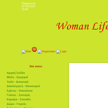
Παρασκευή
07-08-2026
15:06
Site menu
Αρχική Σελίδα
Μόδα - Ομορφιά
Υγεία - Διατροφή
Διακόσμηση - Νοικοκυριό
Σχέσεις - Οικογένεια
Γεύσεις - Συνταγές
Καριέρα - Σπουδές
Δώρα - Γιορτές