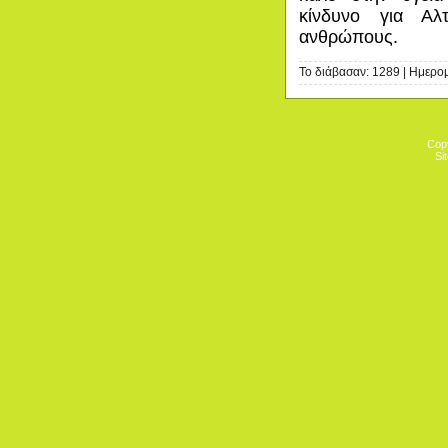
κίνδυνο για Αλ
ανθρώπους.
Το διάβασαν: 1289 | Ημερο
Cop
Si