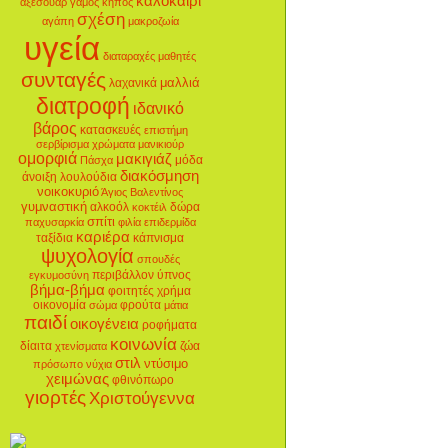
καλοκαίρι
αξεσουάρ
γάμος
κήπος
σχέση
αγάπη
μακροζωία
υγεία
διαταραχές
μαθητές
συνταγές
μαλλιά
λαχανικά
διατροφή
ιδανικό
βάρος
κατασκευές
επιστήμη
σερβίρισμα
χρώματα
μανικιούρ
ομορφιά
μακιγιάζ
μόδα
Πάσχα
διακόσμηση
άνοιξη
λουλούδια
νοικοκυριό
Άγιος Βαλεντίνος
γυμναστική
αλκοόλ
δώρα
κοκτέιλ
σπίτι
παχυσαρκία
φιλία
επιδερμίδα
καριέρα
ταξίδια
κάπνισμα
ψυχολογία
σπουδές
περιβάλλον
ύπνος
εγκυμοσύνη
βήμα-βήμα
φοιτητές
χρήμα
οικονομία
φρούτα
σώμα
μάτια
παιδί
οικογένεια
ροφήματα
κοινωνία
δίαιτα
ζώα
χτενίσματα
στιλ
ντύσιμο
πρόσωπο
νύχια
χειμώνας
φθινόπωρο
γιορτές
Χριστούγεννα