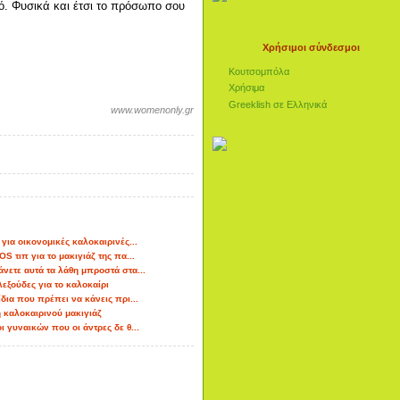
ό. Φυσικά και έτσι το πρόσωπο σου
Χρήσιμοι σύνδεσμοι
Κουτσομπόλα
Χρήσιμα
Greeklish σε Ελληνικά
www.womenonly.gr
 για οικονομικές καλοκαιρινές...
OS τιπ για το μακιγιάζ της πα...
νετε αυτά τα λάθη μπροστά στα...
εξούδες για το καλοκαίρι
ίδια που πρέπει να κάνεις πρι...
η καλοκαιρινού μακιγιάζ
ι γυναικών που οι άντρες δε θ...