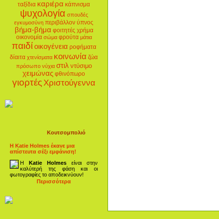
καριέρα
ταξίδια
κάπνισμα
ψυχολογία
σπουδές
περιβάλλον
ύπνος
εγκυμοσύνη
βήμα-βήμα
φοιτητές
χρήμα
οικονομία
φρούτα
σώμα
μάτια
παιδί
οικογένεια
ροφήματα
κοινωνία
δίαιτα
ζώα
χτενίσματα
στιλ
ντύσιμο
πρόσωπο
νύχια
χειμώνας
φθινόπωρο
γιορτές
Χριστούγεννα
Κουτσομπολιό
Η Katie Holmes έκανε μια
απίστευτα σέξι εμφάνιση!
Η
Katie Holmes
είναι στην
καλύτερή της φάση και οι
φωτογραφίες το αποδεικνύουν!
Περισσότερα