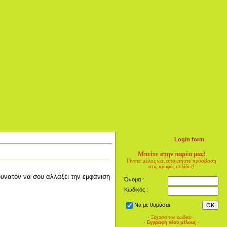
Login form
Μπείτε στην παρέα μας!
Γίνετε μέλος και αποκτήστε πρόσβαση
στις κρυφές σελίδες!
δυνατόν να σου αλλάξει την εμφάνιση
Όνομα :
Κωδικός :
Να με θυμάσαι
·
Ξέχασα τον κωδικό
·
·
Εγγραφή νέου μέλους
·