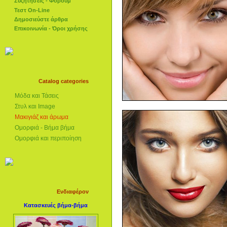
Συζητήσεις - Φόρουμ
Τεστ On-Line
Δημοσιεύστε άρθρα
Επικοινωνία - Όροι χρήσης
Catalog categories
Μόδα και Τάσεις
Στυλ και Image
Μακιγιάζ και άρωμα
Ομορφιά - Βήμα βήμα
Ομορφιά και περιποίηση
Ενδιαφέρον
Κατασκευές βήμα-βήμα