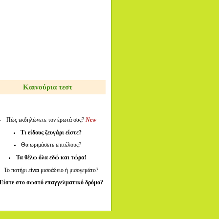
Καινούρια τεστ
Πώς εκδηλώνετε τον έρωτά σας?
New
Τι είδους ζευγάρι είστε?
Θα ωριμάσετε επιτέλους?
Τα θέλω όλα εδώ και τώρα!
Το ποτήρι είναι μισοάδειο ή μισογεμάτο?
Είστε στο σωστό επαγγελματικό δρόμο?