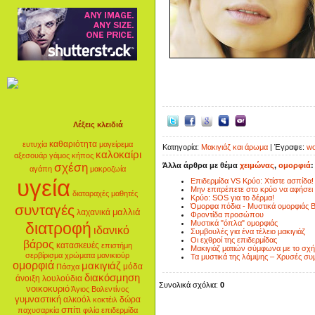
Λέξεις κλειδιά
καθαριότητα
ευτυχία
μαγείρεμα
Κατηγορία:
Μακιγιάζ και άρωμα
| Έγραψε:
wo
καλοκαίρι
αξεσουάρ
γάμος
κήπος
σχέση
Άλλα άρθρα με θέμα
χειμώνας
,
ομορφιά
:
αγάπη
μακροζωία
υγεία
Επιδερμίδα VS Κρύο: Χτίστε ασπίδα!
Μην επιτρέπετε στο κρύο να αφήσει 
διαταραχές
μαθητές
Κρύο: SOS για το δέρμα!
συνταγές
Όμορφα πόδια - Μυστικά ομορφιάς Β
μαλλιά
λαχανικά
Φροντίδα προσώπου
Μυστικά "όπλα" ομορφιάς
διατροφή
ιδανικό
Συμβουλές για ένα τέλειο μακιγιάζ
Οι εχθροί της επιδερμίδας
βάρος
κατασκευές
επιστήμη
Μακιγιάζ ματιών σύμφωνα με το σχή
σερβίρισμα
χρώματα
μανικιούρ
Τα μυστικά της λάμψης – Χρυσές συ
ομορφιά
μακιγιάζ
μόδα
Πάσχα
διακόσμηση
άνοιξη
λουλούδια
Συνολικά σχόλια:
0
νοικοκυριό
Άγιος Βαλεντίνος
γυμναστική
αλκοόλ
δώρα
κοκτέιλ
σπίτι
παχυσαρκία
φιλία
επιδερμίδα