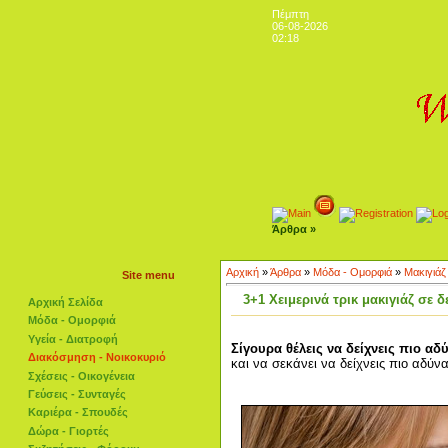
Πέμπτη
06-08-2026
02:18
Άρθρα »
Αρχική
»
Άρθρα
»
Μόδα - Ομορφιά
»
Μακιγιάζ
Site menu
3+1 Xειμερινά τρικ μακιγιάζ σε 
Αρχική Σελίδα
Μόδα - Ομορφιά
Υγεία - Διατροφή
Σίγουρα θέλεις να δείχνεις πιο αδ
Διακόσμηση - Νοικοκυριό
και να σεκάνει να δείχνεις πιο αδύ
Σχέσεις - Οικογένεια
Γεύσεις - Συνταγές
Καριέρα - Σπουδές
Δώρα - Γιορτές