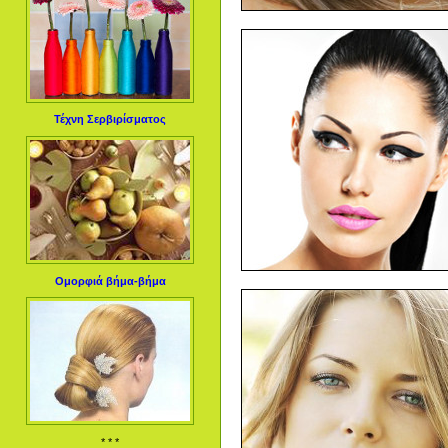
Τέχνη Σερβιρίσματος
Ομορφιά βήμα-βήμα
* * *