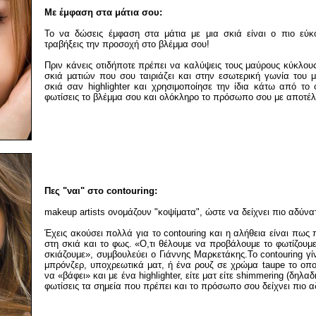
Με έμφαση στα μάτια σου:
Το να δώσεις έμφαση στα μάτια με μια σκιά είναι ο πιο εύκ
τραβήξεις την προσοχή στο βλέμμα σου!
Πριν κάνεις οτιδήποτε πρέπει να καλύψεις τους μαύρους κύκλους
σκιά ματιών που σου ταιριάζει και στην εσωτερική γωνία του 
σκιά σαν highlighter και χρησιμοποίησε την ίδια κάτω από το
φωτίσεις το βλέμμα σου και ολόκληρο το πρόσωπο σου με αποτέλ
Πες "ναι" στο contouring:
makeup artists ονομάζουν "κοψίματα", ώστε να δείχνει πιο αδύνατ
Έχεις ακούσει πολλά για το contouring και η αλήθεια είναι πως 
στη σκιά και το φως. «Ο,τι θέλουμε να προβάλουμε το φωτίζουμε
σκιάζουμε», συμβουλεύει ο Γιάννης Μαρκετάκης.Το contouring γ
μπρόνζερ, υποχρεωτικά ματ, ή ένα ρουζ σε χρώμα taupe το οπο
να «βάφει» και με ένα highlighter, είτε ματ είτε shimmering (δηλα
φωτίσεις τα σημεία που πρέπει και το πρόσωπο σου δείχνει πιο α