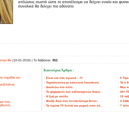
απλώσεις σωστά ώστε το αποτέλεσμα να δείχνει ενιαίο και φυσικ
συνολικά θα δείνχει πιο αδύνατο.
man-life
(10-01-2016) | Το διάβασαν:
952
Καινούρια Άρθρα :
τα σημάδια του
·
·
Είναι και κάτι πρωινά ...!!!
5 Tips
·
·
Τοματόσουπα με καπνιστό λουκάνικο
Τα 4 S
ραζιλιάνας
·
·
Δουλεύω στο σπίτι
Μην κά
·
·
Το φαρμακείο των καλοκαιρινών διακο...
40+ Πλ
·
·
Η ζωή με σκύλο
10 ταξ
·
·
Φτιάξε δικά σου πεντανόστιμα ferrer...
4 λάθ
μα τους
μβουλές
·
·
Τα πρώτα 70 λεπτά του μωρού στον κό...
7 τύπο